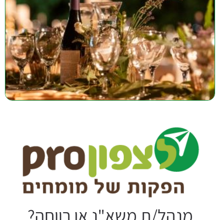
מנהל/ת משא"נ או רווחה?