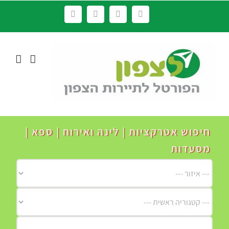
לג
Facebook
YouTube
Instagram
LinkedIn
תוכן
חיפוש אטרקציות | לינה ואירוח | ספא |
מסעדות