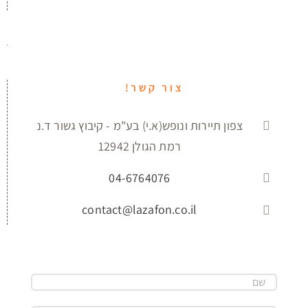
צור קשר!
צפון תיירות ונופש(א.י) בע"מ - קיבוץ גשור ד.נ
רמת הגולן 12942
04-6764076
contact@lazafon.co.il