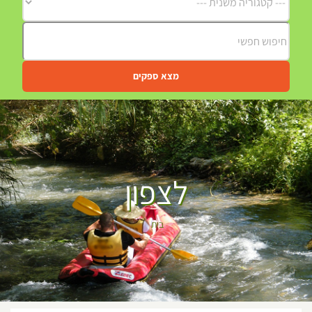
מצא ספקים
לצפון
בית