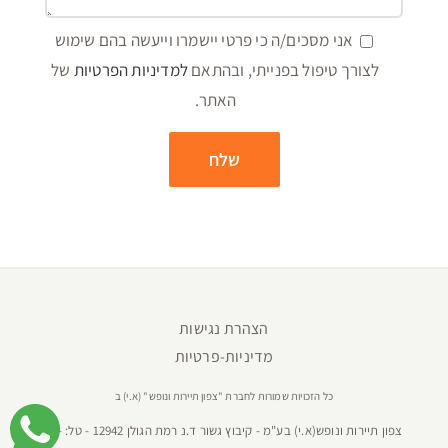
אני מסכים/ה כי פרטי יישמרו וייעשה בהם שימוש
לצורך טיפול בפנייתי, ובהתאם
למדיניות הפרטיות
של
האתר.
הצהרת נגישות
מדיניות-פרטיות
כל הזכויות שמורות לחברת "צפון תיירות ונופש" (א.י) ב
צפון תיירות ונופש(א.י) בע"מ - קיבוץ גשור ד.נ רמת הגולן 12942 - טל:
04-