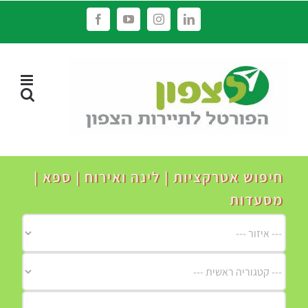
לג
Facebook
YouTube
Instagram
LinkedIn
תוכן
חיפוש אטרקציות | לינה ואירוח | ספא |
מסעדות