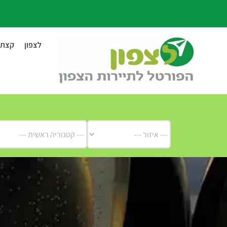
לג
תוכן
לצפון
קצת ע