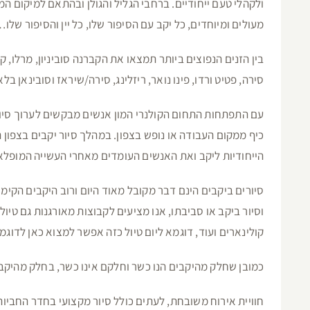
ולקהלי טעם ייחודיים. ברחבי הגליל והגולן ובהתאם למיקום המי
מעולים ומיוחדים, כל יקב עם הסיפור שלו, כל יין והסיפור שלו…
בין הזנים הנפוצים ביותר תמצאו את הקברנה סוביניון, מרלו, קא
סירה, פטיט ורדו, פינו נואר, ריזלינג, סירה/שיראז וסובינאן בלא
עם התפתחות התחום הקולנרי המון אנשים מבקשים לערוך סיו
כיף ממקום העבודה או נופש בצפון. במהלך סיור יקבים בצפון תו
הייחודיות ליקב ואת האנשים העומדים מאחרי העשייה המופלאה
סיורים ביקבים הינם דבר מקובל מאוד היום ורוב היקבים הקימו
וסיור ביקב או סביבתו, אנו מציעים לקבוצות מאורגנות גם טיול ק
קולינארים ועוד, דוגמא ליום טיול כזה אפשר למצוא כאן לדוג
כמובן שחלק מהיקבים הנו כשר וחלקם אינו כשר, בחלק מהיקב
חוויית אירוח משובחת, לעתים כולל סיור מקצועי בחדר החביות,