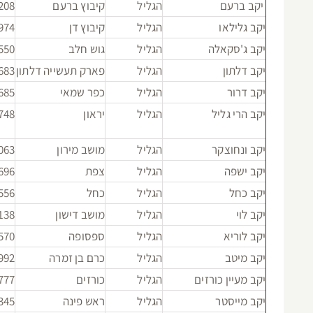
יקב ברעם
הגליל
קיבוץ ברעם
208
יקב גלילאו
הגליל
קיבוץ דן
974
יקב ג'סקאלה
הגליל
גוש חלב
550
יקב דלתון
הגליל
פארק תעשייה דלתון
683
יקב דרור
הגליל
כפר שמאי
685
יקב הרי גליל
הגליל
יראון
748
יקב ונחוצקר
הגליל
מושב מירון
063
יקב ישפה
הגליל
צפת
696
יקב כחל
הגליל
כחל
556
יקב לוי
הגליל
מושב דישון
138
יקב לוריא
הגליל
ספסופה
570
יקב מיטב
הגליל
כרם בן זמרה
992
יקב מעיין כורזים
הגליל
כורזים
777
יקב מייסטר
הגליל
ראש פינה
345