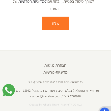
לצורך טיפול בפנייתי, ובהתאם
למדיניות הפרטיות
של
האתר.
הצהרת נגישות
מדיניות-פרטיות
כל הזכויות שמורות לחברת "צפון תיירות ונופש" (א.י) ב
צפון תיירות ונופש(א.י) בע"מ - קיבוץ גשור ד.נ רמת הגולן 12942 - טל:
04-
6764076
דוא"ל:
contact@lazafon.co.il
Created by
Yehuda Tiram - AtarimTR DO 4/22
פתח סרגל נגישות