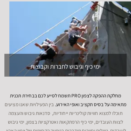
ימי כיף וגיבוש לחברות וקבוצות
מחלקת ההפקה לצפון PRO תשמח לסייע לכם בבחירת תכנית
מתאימה על בסיס תקציב ואופי האירוע.
בין הפעילויות שאנו מציעים
תוכלו למצוא חוויות קולינריות ייחודיות, סדנאות גיבוש והעצמה
לצוות העובדים, ימי כיף הרפתקאות ואטרקציות בצפון, ימי גיבוש
לעובדים, טיולים וסיורים מודרכים בנופייה הקסומים של צפון הארץ,