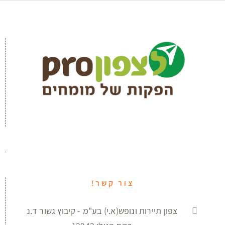
צור קשר!
צפון תיירות ונופש(א.י) בע"מ - קיבוץ גשור ד.נ