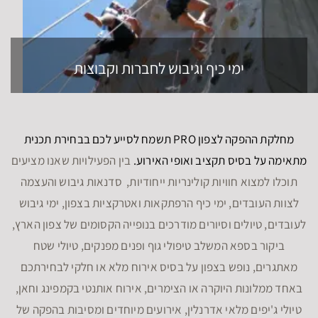
ימי כיף וגיבוש לחברות וקבוצות
מחלקת ההפקה לצפון PRO תשמח לסייע לכם בבחירת תכנית
מתאימה על בסיס תקציב ואופי האירוע.
בין הפעילויות שאנו מציעים
תוכלו למצוא חוויות קולינריות ייחודיות, סדנאות גיבוש והעצמה
לצוות העובדים, ימי כיף הרפתקאות ואטרקציות בצפון, ימי גיבוש
לעובדים, טיולים וסיורים מודרכים בנופייה הקסומים של צפון הארץ,
ביקור בספא המשלב טיפולי גוף ופנים מפנקים, טיולי שטח
מאתגרים, נופש בצפון על בסיס אירוח מלא או חלקי לבחירתכם
באחד ממלונות היוקרה או הצימרים, אירוח אותנטי בקמפינג וחאן,
טיולי ג'יפים מלאי אדרנלין, אירועים מיוחדים ומסיבות בהפקה של