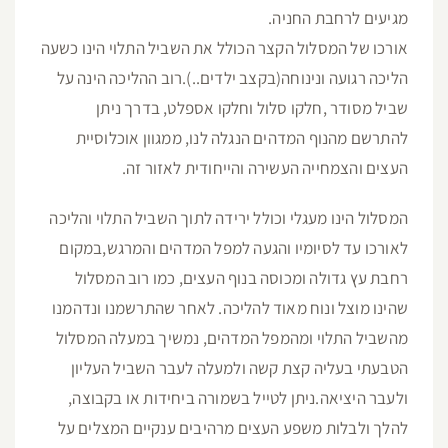
מגיעים לרחבת החניה.
אורכו של המסלול הקצר הכולל את השביל התלוי הינו כשעה
הליכה רגועה ונינוחה(בקצב ילדים..).רוב ההליכה הינה על
שביל מסודר ,חלקו סלול וחלקו אספלט, בדרך ניתן
להתרשם מהנוף המדהים הנגלה לנו, ממגוון אוכלוסיית
העצים והצמחייה העשירה והייחודית לאזור זה.
המסלול הינו מעגלי וכולל ירידה לתוך השביל התלוי והליכה
לאורכו עד לסיומיו והגעה למפל המדהים והמרגש,במקום
רחבת עץ גדולה ומכוסה בנוף העצים, כמו רוב המסלול
שהינו מוצל ונוח מאוד להליכה. לאחר שהתרשמנו ונדהמנו
מהשביל התלוי ומהמפל המדהים, נמשיך במעלה המסלול
הטבעתי בעליה קצת קשה ולמעלה לעבר השביל העליון
ולעבר היציאה.ניתן לטייל בשמורה ביחידות או בקבוצה,
להלך ולבלות משפע העצים מרהיבים ענקיים המצלים על