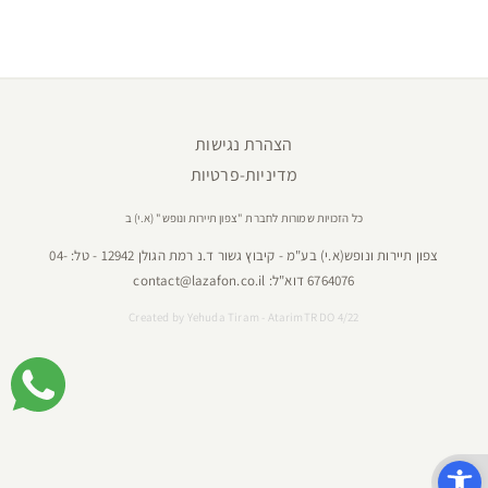
הצהרת נגישות
מדיניות-פרטיות
כל הזכויות שמורות לחברת "צפון תיירות ונופש" (א.י) ב
צפון תיירות ונופש(א.י) בע"מ - קיבוץ גשור ד.נ רמת הגולן 12942 - טל:
04-
6764076
דוא"ל:
contact@lazafon.co.il
Created by
Yehuda Tiram - AtarimTR DO 4/22
פתח סרגל נגישות