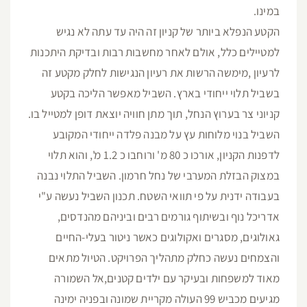
במינו.
הקטע הנפלא ביותר של קניון זה היה עד עתה לא נגיש
למטיילים כלל, אולם לאחר מחשבות רבות ובדיקת היתכנות
לרעיון ,מימשה הרשות את רעיון הנגישות לחלק מקטע זה
בשביל תלוי ייחודי בארץ. השביל מאפשר הליכה בקטע
קניוני צר בערוץ הנחל, תוך מתן חוויה יוצאת דופן למטייל בו.
השביל בנוי מלוחות עץ על מבנה פלדה ייחודי המקובע
לדפנות הקניון, אורכו כ 80 מ' ורוחבו כ 1.2 מ', והוא תלוי
במצוק הבזלת המערבי של נחל חרמון. השביל התלוי נבנה
בעבודה ידנית על פי תוואי השטח. תכנון השביל נעשה ע"י
אדריכל נוף ובשיתוף גורמים רבים וביניהם מהנדסים,
גאולוגים, מסגרים ואקולוגים כאשר ניטור בעלי-החיים
והצמחים נעשה כחלק מתהליך הפרויקט. הטיול מתאים
מאוד למשפחות ובעיקר עם ילדים קטנים,אל השמורה
מגיעים מכביש 99 העולה מקריית שמונה ובפניה ימינה