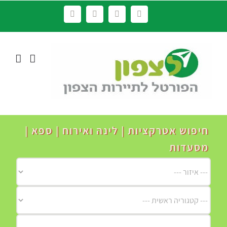
לג
Facebook
YouTube
Instagram
LinkedIn
תוכן
חיפוש אטרקציות | לינה ואירוח | ספא |
מסעדות