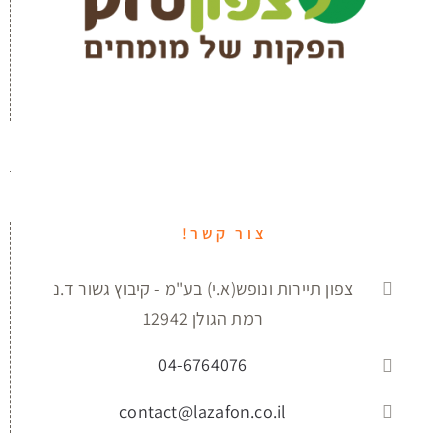
צור קשר!
צפון תיירות ונופש(א.י) בע"מ - קיבוץ גשור ד.נ
רמת הגולן 12942
04-6764076
contact@lazafon.co.il