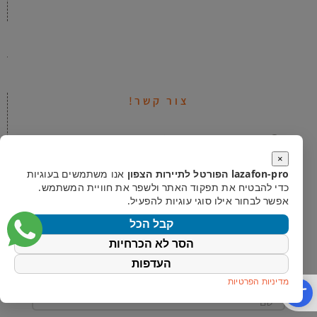
צור קשר!
צפון תיירות ונופש(א.י) בע"מ - קיבוץ גשור ד.נ
רמת הגולן 12942
×
lazafon-pro הפורטל לתיירות הצפון
אנו משתמשים בעוגיות
כדי להבטיח את תפקוד האתר ולשפר את חוויית המשתמש.
04-6764076
אפשר לבחור אילו סוגי עוגיות להפעיל.
קבל הכל
contact@lazafon.co.il
הסר לא הכרחיות
העדפות
פתח סרגל נגישות
מדיניות הפרטיות