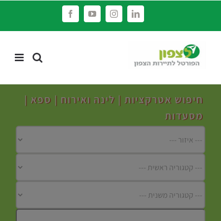
לג
Facebook
YouTube
Instagram
LinkedIn
תוכן
חיפוש אטרקציות | לינה ואירוח | ספא |
מסעדות