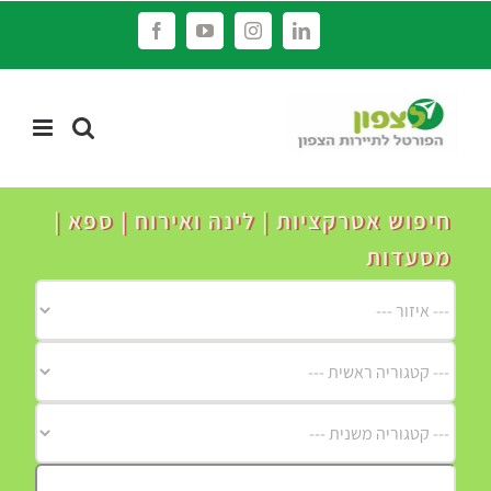
לג
Facebook
YouTube
Instagram
LinkedIn
תוכן
חיפוש אטרקציות | לינה ואירוח | ספא |
מסעדות