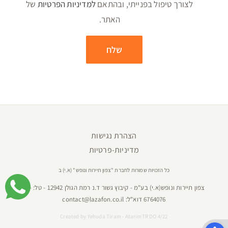
לצורך טיפול בפנייתי, ובהתאם
למדיניות הפרטיות
של
האתר.
הצהרת נגישות
מדיניות-פרטיות
כל הזכויות שמורות לחברת "צפון תיירות ונופש" (א.י) ב
צפון תיירות ונופש(א.י) בע"מ - קיבוץ גשור ד.נ רמת הגולן 12942 - טל:
04-
6764076
דוא"ל:
contact@lazafon.co.il
Created by
Yehuda Tiram - AtarimTR DO 4/22
פתח סרגל נגישות