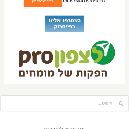
לפרטים:
04-6764076
להזמנה לחץ כאן
יפוש...