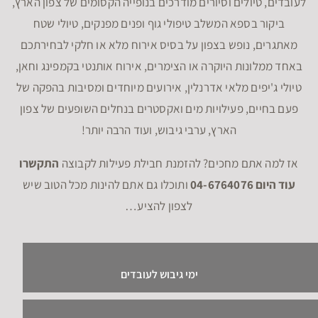
לעובדים, טיולים וסיורים מודרכים בנופייה הקסומים של צפון הארץ,
ביקור בספא המשלב טיפולי גוף ופנים מפנקים, טיולי שטח
מאתגרים, נופש בצפון על בסיס אירוח מלא או חלקי לבחירתכם
באחד ממלונות היוקרה או הצימרים, אירוח אותנטי בקמפינג וחאן,
טיולי ג'יפים מלאי אדרנלין, אירועים מיוחדים ומסיבות בהפקה של
פעם בחיים, פעילויות מים ואקסטרים בנחלים השופעים של צפון
הארץ, ערבי גיבוש, ועוד הרבה יותר!
אז למה אתם מחכים? להזמנת חבילת פעילות לקבוצה
התקשרו
עוד היום 04-6764076
ותוכלו גם אתם להינות מכל הטוב שיש
לצפון להציע…
ימי גיבוש לעובדים