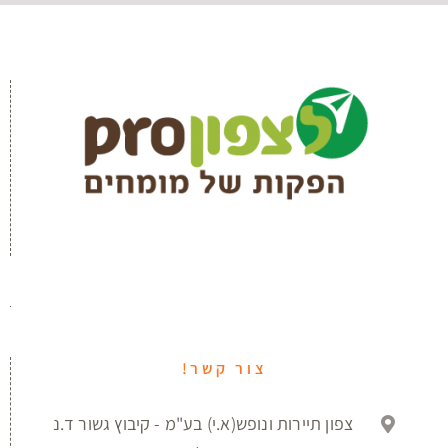
צור קשר!
צפון תיירות ונופש(א.י) בע"מ - קיבוץ גשור ד.נ