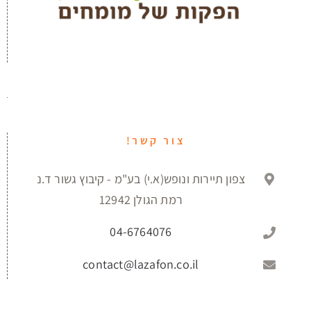
צור קשר!
צפון תיירות ונופש(א.י) בע"מ - קיבוץ גשור ד.נ
רמת הגולן 12942
04-6764076
contact@lazafon.co.il