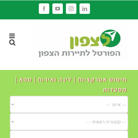
לג
Facebook
YouTube
Instagram
LinkedIn
תוכן
חיפוש אטרקציות | לינה ואירוח | ספא |
מסעדות