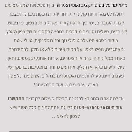
מתאימה על בסיס תקציב ואופי האירוע.
בין הפעילויות שאנו מציעים
תוכלו למצוא חוויות קולינריות ייחודיות, סדנאות גיבוש והעצמה
לצוות העובדים, ימי כיף הרפתקאות ואטרקציות בצפון, ימי גיבוש
לעובדים, טיולים וסיורים מודרכים בנופייה הקסומים של צפון הארץ,
ביקור בספא המשלב טיפולי גוף ופנים מפנקים, טיולי שטח
מאתגרים, נופש בצפון על בסיס אירוח מלא או חלקי לבחירתכם
באחד ממלונות היוקרה או הצימרים, אירוח אותנטי בקמפינג וחאן,
טיולי ג'יפים מלאי אדרנלין, אירועים מיוחדים ומסיבות בהפקה של
פעם בחיים, פעילויות מים ואקסטרים בנחלים השופעים של צפון
הארץ, ערבי גיבוש, ועוד הרבה יותר!
אז למה אתם מחכים? להזמנת חבילת פעילות לקבוצה
התקשרו
עוד היום 04-6764076
ותוכלו גם אתם להינות מכל הטוב שיש
לצפון להציע…