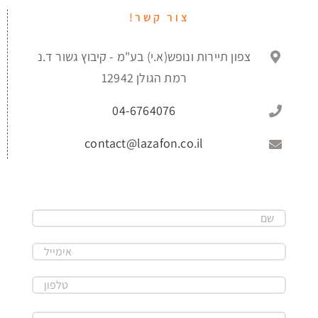
צור קשר!
צפון תיירות ונופש(א.י) בע"מ - קיבוץ גשור ד.נ
רמת הגולן 12942
04-6764076
contact@lazafon.co.il