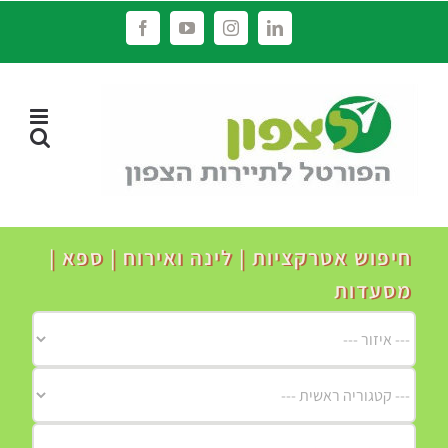
לג
Facebook
YouTube
Instagram
LinkedIn
תוכן
חיפוש אטרקציות | לינה ואירוח | ספא |
מסעדות