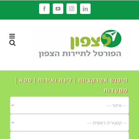
לג
Facebook
YouTube
Instagram
LinkedIn
תוכן
חיפוש אטרקציות | לינה ואירוח | ספא |
מסעדות