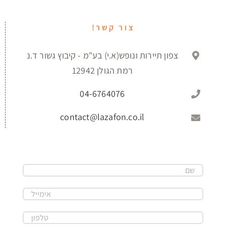
צור קשר!
צפון תיירות ונופש(א.י) בע"מ - קיבוץ גשור ד.נ
רמת הגולן 12942
04-6764076
contact@lazafon.co.il