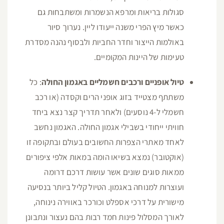
סגולות בריאות ומרפא הנשמרות ומשתבחות גם
כאשר מיץ הפרי משנה ייעודו ליין. נערוך סיור
באולמות הייצור וחדר החביות ולבסוף נהנה מסדרת
טעימות של היינות המקומיים.
טיול אופניים ורכבים חשמליים באגמון החולה
: כל
משתתף מצטייד בזוג אופני הרים וקסדה (או רכב
חשמלי ל-4 נוסעים) ולאחר תדריך קצר נצא ביחד
חוויתי ייחודי בשבילי אגמון החולה. האגמון נחשב
לאחד מאתרי הצפרות החשובים בעולם ובתקופה זו
(אוקטובר) נמצא בשיאו הומה במאות אלפי ציפורים
ממאות סוגים שונים אשר עושות דרכם דרומה
ועוצרות למנוחה באגמון. הטיול קליל ביותר בנסיעה
מישורית על דרכי אספלט וכורכר באווירה נינוחה,
לאורך המסלול פינות חמד רבות בהם נעצור ונתבונן