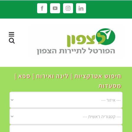
לג
Facebook
YouTube
Instagram
LinkedIn
תוכן
חיפוש אטרקציות | לינה ואירוח | ספא |
מסעדות