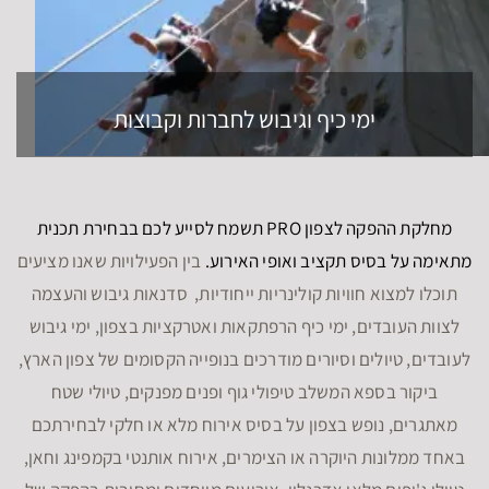
ימי כיף וגיבוש לחברות וקבוצות
מחלקת ההפקה לצפון PRO תשמח לסייע לכם בבחירת תכנית
מתאימה על בסיס תקציב ואופי האירוע.
בין הפעילויות שאנו מציעים
תוכלו למצוא חוויות קולינריות ייחודיות, סדנאות גיבוש והעצמה
לצוות העובדים, ימי כיף הרפתקאות ואטרקציות בצפון, ימי גיבוש
לעובדים, טיולים וסיורים מודרכים בנופייה הקסומים של צפון הארץ,
ביקור בספא המשלב טיפולי גוף ופנים מפנקים, טיולי שטח
מאתגרים, נופש בצפון על בסיס אירוח מלא או חלקי לבחירתכם
באחד ממלונות היוקרה או הצימרים, אירוח אותנטי בקמפינג וחאן,