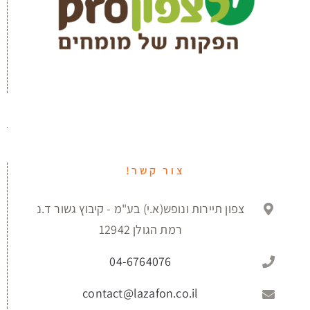
צור קשר!
צפון תיירות ונופש(א.י) בע"מ - קיבוץ גשור ד.נ
רמת הגולן 12942
04-6764076
contact@lazafon.co.il