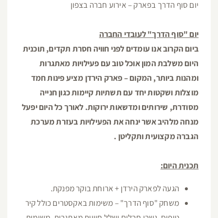
יום סוף הדרך בפארק – אירוע חברה בצפון
יום "סוף הדרך" לעובדי החברה
ביום הקרוב אנו עומדים לפני חוויה חסרת תקדים, תוכנית
היום משלבת המון אוכל טוב עם פעילויות מאתגרות
ומהנות ביותר, המקום – פארק הירדן מציע פינות חמד
מוצלות ושקטות יחד עם תשתיות קיימות כגון חנייה
מסודרת, שירותים ומדשאות ירוקות. לאורך כל היום יפעל
מנחה מלהיב אשר ינחה את הפעילויות בעזרת מערכת
הגברה מקצועית ותקליטן .
תכנית היום:
הגעה לפארק הירדן + ארוחת בוקר מפנקת.
משחק "סוף הדרך" – משימות באקסטרים כולל קיר
טיפוס, גשרי חבלים ושלל חוויות מאתגרות, משימות