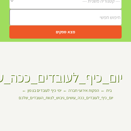
מצא ספקים
יום_כיף_לעובדים_ככה_ע
בית
הפקות אירועי חברה
ימי כיף לעובדים בצפון
יום_כיף_לעובדים_ככה_עושים_גיבוש_לצוות_העובדים_שלכם