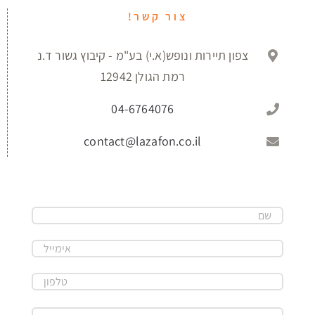
צור קשר!
צפון תיירות ונופש(א.י) בע"מ - קיבוץ גשור ד.נ
רמת הגולן 12942
04-6764076
contact@lazafon.co.il