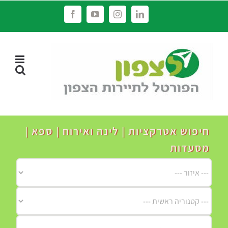
לג
Facebook
YouTube
Instagram
LinkedIn
תוכן
חיפוש אטרקציות | לינה ואירוח | ספא |
מסעדות