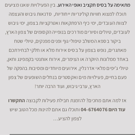
מתאימה על בסיס תקציב ואופי האירוע.
בין הפעילויות שאנו מציעים
תוכלו למצוא חוויות קולינריות ייחודיות, סדנאות גיבוש והעצמה
לצוות העובדים, ימי כיף הרפתקאות ואטרקציות בצפון, ימי גיבוש
לעובדים, טיולים וסיורים מודרכים בנופייה הקסומים של צפון הארץ,
ביקור בספא המשלב טיפולי גוף ופנים מפנקים, טיולי שטח
מאתגרים, נופש בצפון על בסיס אירוח מלא או חלקי לבחירתכם
באחד ממלונות היוקרה או הצימרים, אירוח אותנטי בקמפינג וחאן,
טיולי ג'יפים מלאי אדרנלין, אירועים מיוחדים ומסיבות בהפקה של
פעם בחיים, פעילויות מים ואקסטרים בנחלים השופעים של צפון
הארץ, ערבי גיבוש, ועוד הרבה יותר!
אז למה אתם מחכים? להזמנת חבילת פעילות לקבוצה
התקשרו
עוד היום 04-6764076
ותוכלו גם אתם להינות מכל הטוב שיש
לצפון להציע…