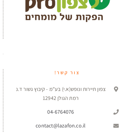
צור קשר!
צפון תיירות ונופש(א.י) בע"מ - קיבוץ גשור ד.נ
רמת הגולן 12942
04-6764076
contact@lazafon.co.il