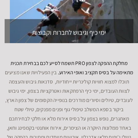
ימי כיף וגיבוש לחברות וקבוצות
מחלקת ההפקה לצפון PRO תשמח לסייע לכם בבחירת תכנית
מתאימה על בסיס תקציב ואופי האירוע.
בין הפעילויות שאנו מציעים
תוכלו למצוא חוויות קולינריות ייחודיות, סדנאות גיבוש והעצמה
לצוות העובדים, ימי כיף הרפתקאות ואטרקציות בצפון, ימי גיבוש
לעובדים, טיולים וסיורים מודרכים בנופייה הקסומים של צפון הארץ,
ביקור בספא המשלב טיפולי גוף ופנים מפנקים, טיולי שטח
מאתגרים, נופש בצפון על בסיס אירוח מלא או חלקי לבחירתכם
באחד ממלונות היוקרה או הצימרים, אירוח אותנטי בקמפינג וחאן,
טיולי ג'יפים מלאי אדרנלין, אירועים מיוחדים ומסיבות בהפקה של