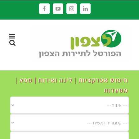
לג
Facebook
YouTube
Instagram
LinkedIn
תוכן
חיפוש אטרקציות | לינה ואירוח | ספא |
מסעדות