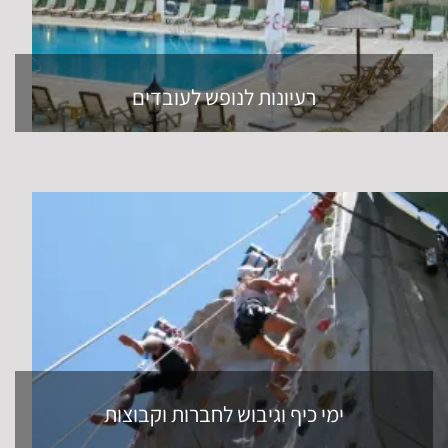
ימי כיף וגיבוש לחברות וקבוצות
מחלקת ההפקה לצפון PRO תשמח לסייע לכם בבחירת תכנית
מתאימה על בסיס תקציב ואופי האירוע.
בין הפעילויות שאנו מציעים
תוכלו למצוא חוויות קולינריות ייחודיות, סדנאות גיבוש והעצמה
לצוות העובדים, ימי כיף הרפתקאות ואטרקציות בצפון, ימי גיבוש
לעובדים, טיולים וסיורים מודרכים בנופייה הקסומים של צפון הארץ,
ביקור בספא המשלב טיפולי גוף ופנים מפנקים, טיולי שטח
מאתגרים, נופש בצפון על בסיס אירוח מלא או חלקי לבחירתכם
באחד ממלונות היוקרה או הצימרים, אירוח אותנטי בקמפינג וחאן,
טיולי ג'יפים מלאי אדרנלין, אירועים מיוחדים ומסיבות בהפקה של
פעם בחיים, פעילויות מים ואקסטרים בנחלים השופעים של צפון
הארץ, ערבי גיבוש, ועוד הרבה יותר!