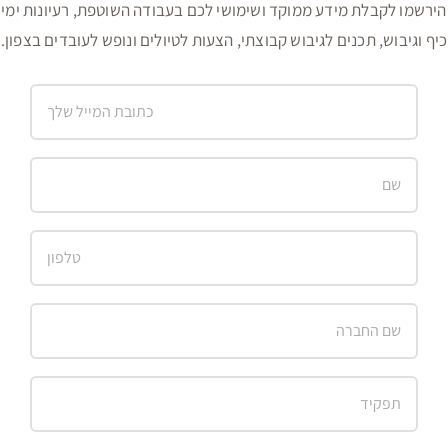
אני מסכים/ה כי פרטי יישמרו וייעשה בהם שימוש לצורך
טיפול בפנייתי, ובהתאם
למדיניות הפרטיות
של האתר.
פופולרי
לאחרונה
נופש חברה בצפון: הפקה מא' ועד ת' לחברות וארגונים |
לצפון
מרץ 27th, 2020