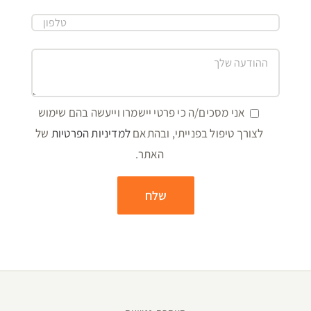
הצהרת נגישות
מדיניות-פרטיות
כל הזכויות שמורות לחברת "צפון תיירות ונופש" (א.י) ב
צפון תיירות ונופש(א.י) בע"מ - קיבוץ גשור ד.נ רמת הגולן 12942 - טל:
04-
6764076
דוא"ל:
contact@lazafon.co.il
Created by
Yehuda Tiram - AtarimTR DO 4/22