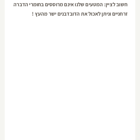
חשוב לציין: המטעים שלנו אינם מרוססים בחומרי הדברה
זרחניים וניתן לאכול את הדובדבנים ישר מהעץ !
באתר הקטיף שלנו תמצאו פינות פיקניק נחמדות ומוצלות,
שירותים מסודרים, חנייה קרובה.
בנוסף מציע המקום פינת ליטוף ובית קפה. בסופי שבוע
תתקיים פעילויות למשפחות,
חוויית בילוי מהנה למשפחות
, קבוצות ויחידים !!
תחילת עונת קטיף הדובדבן בהתאם לזמינות הפרי
ובדר"כ בסוף חודש מאי תחילת יוני
האתר פתוח בכל ימות השבוע
: ימים א-ה 09:00-17:00