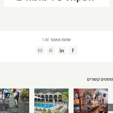
עם מה שקורה
יוונית לחברות
חברה בקלות:
ביוון דווקא
בצפון | הפקת
מערכות רישום
עכשיו הזמן
אירועי חברה
וניהול
לטייל בצפון
ונופש – לצפון
מתקדמות
יפוש...
ימי גיבוש לעובדים