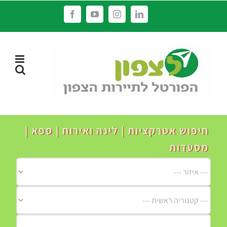
לג
Facebook
YouTube
Instagram
LinkedIn
תוכן
חיפוש אטרקציות | לינה ואירוח | ספא |
מסעדות