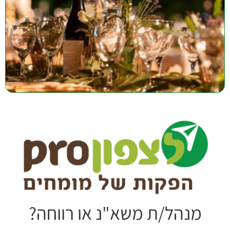
מנהל/ת משא"נ או רווחה?
הירשמו לקבלת מידע ממוקד ושימושי לכם בעבודה השוטפת, רעיונות ימי
כיף וגיבוש, תכנים לגיבוש קבוצתי, הצעות לטיולים ונופש לעובדים בצפון.