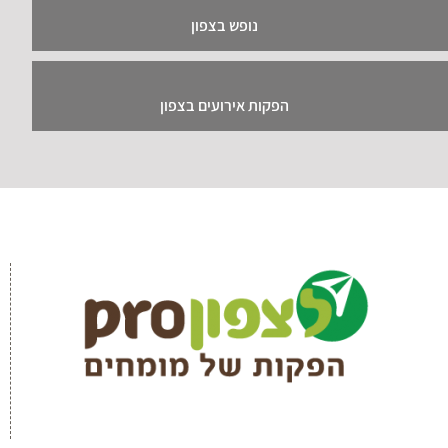
צור קשר!
צפון תיירות ונופש(א.י) בע"מ - קיבוץ גשור ד.נ
רמת הגולן 12942
04-6764076
contact@lazafon.co.il