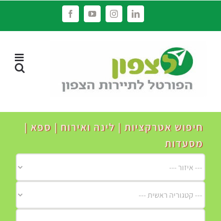
לג
Facebook
YouTube
Instagram
LinkedIn
תוכן
חיפוש אטרקציות | לינה ואירוח | ספא |
מסעדות