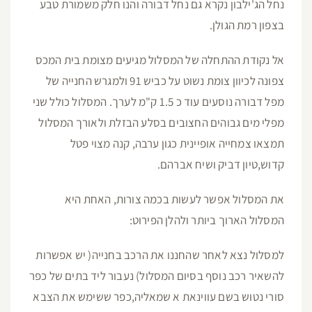
נחל הג'ילבון נקרא גם נחל דבורה והנו חלק משמורת טבע
בצפון רמת הגולן.
אל נקודת ההתחלה של המסלול מגיעים מצומת בית המכס
צפונה לכיוון צומת נשוט על כביש 91 ולמגרש החנייה של
מפל דבורה נוסעים עוד כ 1.5 ק"מ לערך. המסלול כולל שני
מפלי מים גבוהים החצובים בסלע הבזלת ולאורך המסלול
תמצאו צמחייה אופיינית כגון ערבה, קנה מצוי פטל
קדוש,טיון דביק ושיח אברהם.
את המסלול אפשר לעשות בכמה צורות, האחת היא
המסלול הארוך ביותר ולהלן הפירוט:
למסלול נצא לאחר שהחננו את הרכב בחנייה( יש אפשרות
להשאיר רכב נוסף בסיום המסלול) נעבור ליד בתים של כפר
סורי נטוש בשם עווינאת א שמאליה,כפר ששימש את הצבא