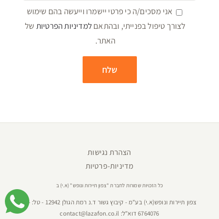
אני מסכים/ה כי פרטי יישמרו וייעשה בהם שימוש
לצורך טיפול בפנייתי, ובהתאם
למדיניות הפרטיות
של
האתר.
הצהרת נגישות
מדיניות-פרטיות
כל הזכויות שמורות לחברת "צפון תיירות ונופש" (א.י) ב
צפון תיירות ונופש(א.י) בע"מ - קיבוץ גשור ד.נ רמת הגולן 12942 - טל:
04-
6764076
דוא"ל:
contact@lazafon.co.il