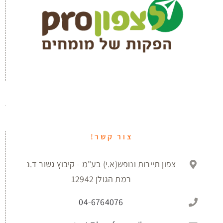
צור קשר!
צפון תיירות ונופש(א.י) בע"מ - קיבוץ גשור ד.נ
רמת הגולן 12942
04-6764076