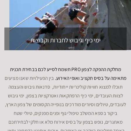
ימי כיף וגיבוש לחברות וקבוצות
מחלקת ההפקה לצפון PRO תשמח לסייע לכם בבחירת תכנית
מתאימה על בסיס תקציב ואופי האירוע.
בין הפעילויות שאנו מציעים
תוכלו למצוא חוויות קולינריות ייחודיות, סדנאות גיבוש והעצמה
לצוות העובדים, ימי כיף הרפתקאות ואטרקציות בצפון, ימי גיבוש
לעובדים, טיולים וסיורים מודרכים בנופייה הקסומים של צפון הארץ,
ביקור בספא המשלב טיפולי גוף ופנים מפנקים, טיולי שטח
מאתגרים, נופש בצפון על בסיס אירוח מלא או חלקי לבחירתכם
באחד ממלונות היוקרה או הצימרים, אירוח אותנטי בקמפינג וחאן,