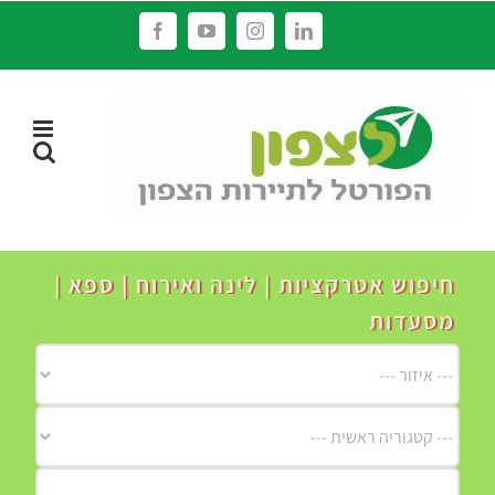
לג
Facebook
YouTube
Instagram
LinkedIn
תוכן
חיפוש אטרקציות | לינה ואירוח | ספא |
מסעדות