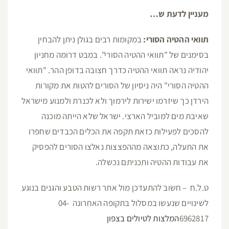
מעניין לדעת ש…
תוואי ההטיה הסורי:
במקומות רבים בגולן ניתן להבחין
בסימנים של "תוואי ההטיה הסורי". במבט דרומה מחניון
יהודיה נראה תוואי ההטיה כדרך חצובה בדופן ההר. "תוואי
ההטיה הסורי" היה ניסיון של הסורים להטות את מקורות
הירדן כך שיזרמו ישירות לירמוך ולא לכנרת ולמנוע מישראל
שאיבת מים למוביל הארצי. ישראל שלא הייתה מוכנה
להסכים לפעילות כזאת תקפה את הכלים הכבדים שחפרו
את התעלה, כתוצאה מההפצצות נאלצו הסורים להפסיק
את עבודות ההטיה ותכניתם נכשלה.
ט.ל.ח – חשוב להתעדכן מול אתר רשות הטבע והגנים בנוגע
לשינויים שנעשו במסלול בתקופה האחרונה 04-
6962817
המלצות לטיולים בצפון