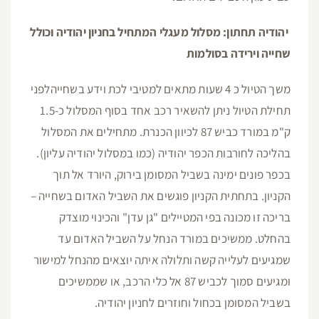
יהודיה תחתון: מסלול מעגלי המתחיל בחניון יהודיה וכולל
שחייה וירידה בסולמות
משך הטיול כ 4 שעות מתאים למטיבי לכת וידע בשחייהלפני
תחילת הטיול ניתן להשאיר רכב אחד בסוף המסלול כ-1.5
ק"מ במורד כביש 87 לכיוון הכנרת. מתחילים את המסלול
בהליכה לחורבות הכפר יהודיה (כמו במסלול יהודיה עליון).
בכפר פונים ימינה בשביל המסומן בירוק, היורד אל תוך
הקניון. בתחתית הקניון פוגשים את השביל האדום בשחייה –
בריכה זו מכונה בפי המטיילים "גן עדן" והכינוי מוצדק
בהחלט. ממשיכים במורד הנחל על השביל האדום עד
שמגיעים לעלייה קשה ותלולה איתה יוצאים מהנחל למישור
ומגיעים סמוך לכביש 87 אל כלי הרכב, או שממשיכים
בשביל המסומן בכחול וחוזרים לחניון יהודיה.