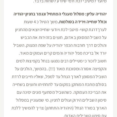
מיועד למיטיבי לכת ולמי שיודע לשחות בלבד.
יהודיה עליון: מסלול מעגלי המתחיל ונגמר בחניון יהודיה
וכולל שחייה וירידה בסולמות.
משך הטיול כ 4 שעות
לערךדרגת קושי- מיטבי לכת ויודעי שחייהיוצאים מהחניון
על השביל המסומן באדום, חוצים בזהירות את הכביש
והולכים דרך חורבות הכפר יהודיה על שפת המצוק. השביל
יורד אל בריכת מפל יהודיה והמים קרים ועמוקים מאוד.
חשוב לזכור כי מטיילים רבים נפגעו בנחל בקפיצות למים
והקפיצה אסורה ומסוכנת מאוד (!!!). בהמשך, הולכים על
השביל המסומן לאורך הנחל עד למפל, שאליו חייבים לרדת
בסולם מתכת המותקן במקום עד לתחתיתו וחוצים בשחייה
את הבריכה העמוקה. כשהשביל מסתעף פונים ימינה עם
סימון השבילים הירוק ועולים לחניון. מי שמעוניין במסלול
הארוך במורד הנחל (היהודיה התחתון) צריך להמשיך ללכת
עם סימון השבילים האדום.