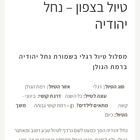
טיול בצפון – נחל
יהודיה
מסלול טיול רגלי בשמורת נחל יהודיה
ברמת הגולן
סוג הטיול:
רגלי
אזור הטיול:
רמת הגולן
עונה לטייל:
כל השנה
דרגת קושי:
בינוני -
קשה
מתאים לילדים?
כ
ן –
רמת קושי גבוהה
משך
הטיול:
כיום
נחל יהודיה הפך כמעט לשם נרדף לטיול טבע רטוב ומאתגר
בגולן. ולא לחינם. ערוץ הנחל מתחתר ויוצר קניון צר, שבו