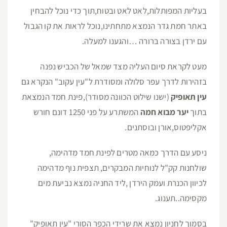
בעליות המפותלות,לאט לאט ובטוח,תוך כדי נוכל להבחין
באתר חמת גדר הנמצא מתחתינו,נוכל לראות את קו הגבול
עם ירדן בצורה ברורה …והגענו למעלה.
מעט לקראת סיום העליה מצד שמאל של הכביש נפנה
בזהירות לדרך עפר סלולה ומסודרת ל"עין עקוב" הנקרא גם
עין תאופיק
(ישנו שילוט הכוונה מסודר),פינת חמד הנמצאת
בתוך
יער מבוא חמה
המשתרע על פני 1250 דונם חורש
אקליפטוס,אורן ובוסתנים.
ניסע עם הדרך כמאה מטרים לפינת חמד מדהימה,
שולחנות קק"ל לנוחיות המבקרים, תצפית נוף מדהימה
לכיוון הכנרת ועמק הירדן ,ליד החניה נמצא נביעת מים
מקסימה..תענוג.
בסמוך לחניון נמצא את שרידי הכפר הסורי "עין תאופיק"