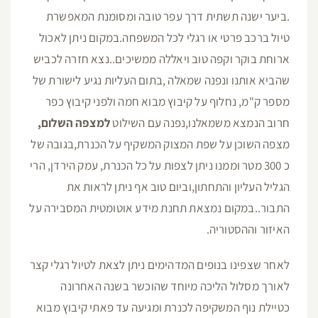
.ביער ישנה תשתית דרך עפר טובה ומסומנת המאפשרת
טיול ברכב פרטי או רגלי לכל המשפחה.במקום ניתן לאכול
ארוחת בוקר וקפה טוב ויאללה ממשיכים..נצא חזרה לכביש
שהביא אותנו ונפנה שמאלה ,בתום העליות נגיע לישורת של
מספר ק"מ, נחלוף על קיבוץ מבוא חמה ולפני קיבוץ כפר
חרוב הנמצא משמאלנו,נפנה עם השילוט
למצפה השלום,
מצפה השוכן על שפת המצוק המשקיף על הכנרת,בגובה של
כ 300 מטר וממנו ניתן לצפות על כל הכנרת, עמק הירדן, הרי
הגליל העליון והתחתון,וביום טוב אף ניתן לראות את
התבור..במקום נמצאת תחנת מידע אוטומטית המסבירה על
האיזור וההסטוריה.
לאחר שצפינו בנופים המדהימים ניתן לצאת לטיול רגלי קצר
לאורך מסלול הליכה מיוחד שהוכשר בשנה האחרונה
כטיילת נוף המשקיפה לכנרת ומגיעה עד פאתי קיבוץ מבוא