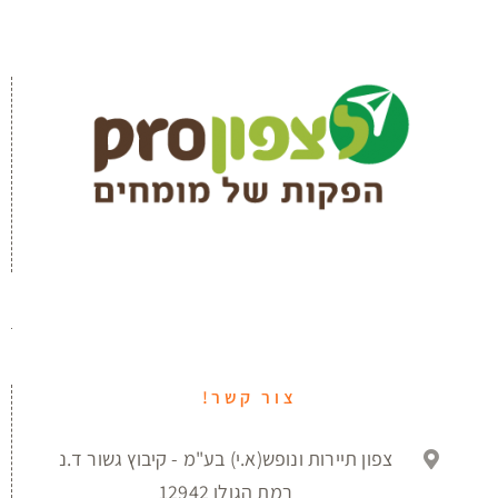
צור קשר!
צפון תיירות ונופש(א.י) בע"מ - קיבוץ גשור ד.נ
רמת הגולן 12942