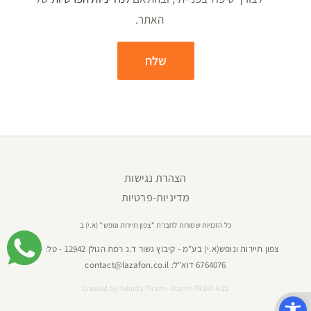
האתר.
הצהרת נגישות
מדיניות-פרטיות
כל הזכויות שמורות לחברת "צפון תיירות ונופש" (א.י) ב
צפון תיירות ונופש(א.י) בע"מ - קיבוץ גשור ד.נ רמת הגולן 12942 - טל:
04-
6764076
דוא"ל:
contact@lazafon.co.il
Created by
Yehuda Tiram - AtarimTR DO 4/22
פתח סרגל נגישות