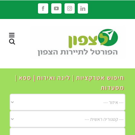
לג
Facebook
YouTube
Instagram
LinkedIn
תוכן
חיפוש אטרקציות | לינה ואירוח | ספא |
מסעדות