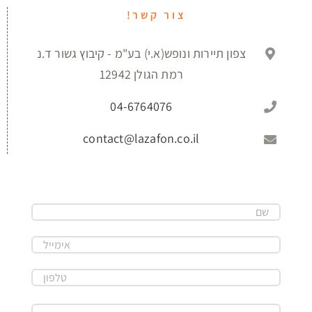
צור קשר!
צפון תיירות ונופש(א.י) בע"מ - קיבוץ גשור ד.נ
רמת הגולן 12942
04-6764076
contact@lazafon.co.il