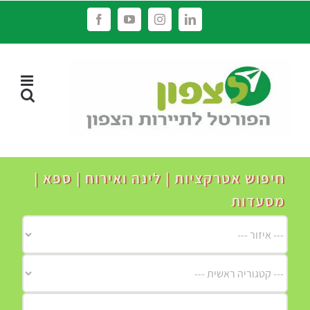
לג
Facebook
YouTube
Instagram
LinkedIn
תוכן
חיפוש אטרקציות | לינה ואירוח | ספא |
מסעדות