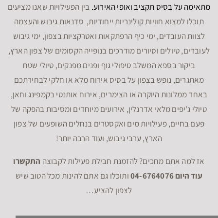
מתאימה על בסיס תקציב ואופי האירוע.
בין הפעילויות שאנו מציעים
תוכלו למצוא חוויות קולינריות ייחודיות, סדנאות גיבוש והעצמה
לצוות העובדים, ימי כיף הרפתקאות ואטרקציות בצפון, ימי גיבוש
לעובדים, טיולים וסיורים מודרכים בנופייה הקסומים של צפון הארץ,
ביקור בספא המשלב טיפולי גוף ופנים מפנקים, טיולי שטח
מאתגרים, נופש בצפון על בסיס אירוח מלא או חלקי לבחירתכם
באחד ממלונות היוקרה או הצימרים, אירוח אותנטי בקמפינג וחאן,
טיולי ג'יפים מלאי אדרנלין, אירועים מיוחדים ומסיבות בהפקה של
פעם בחיים, פעילויות מים ואקסטרים בנחלים השופעים של צפון
הארץ, ערבי גיבוש, ועוד הרבה יותר!
אז למה אתם מחכים? להזמנת חבילת פעילות לקבוצה
התקשרו
עוד היום 04-6764076
ותוכלו גם אתם להינות מכל הטוב שיש
לצפון להציע…