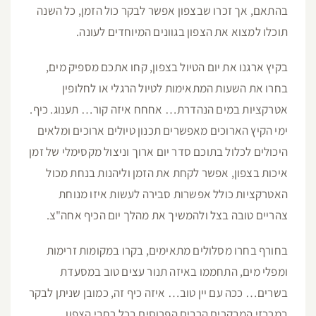
בהתאם, אך זכרו שבצפון אפשר לבקר כול הזמן, כל השנה
תוכלו למצוא את הצפון בגוונים המיוחדים לעונה.
בקיץ ארגנו את יום הטיול בצפון, קחו אתכם מספיק מים,
בחרו את השעות המתאימות לטיול הרגלי או לחלופין
אטרקציות במים הנהדרת… אחחח איזה קור… תענוג. כיף.
ימי הקיץ הארוכים מאפשרים תכנון טיולים ארוכים ומלאים
היכולים לכלול בתוכם סדר יום ארוך וניצול מקסימלי של זמן
איכות בצפון, אפשר לקחת את הזמן וליהנות בנחת מכול
האטרקציות כולל אפשרות סבירה לעשות איזו מנוחת
צהריים טובה בצל ולהמשיך את מהלך יום הכיף אחה"צ.
בחורף בחרו מסלולים מתאימים, בקרו במקומות זרימות
ומפלי מים, התחממו באיזה תנור עצים טוב במסעדת
בשרים… ככה עם יין טוב… איזה כיף זה, כמובן שניתן לבקר
במרכזי המבקרים הרבים הפרוסים בכל רחבי הצפון