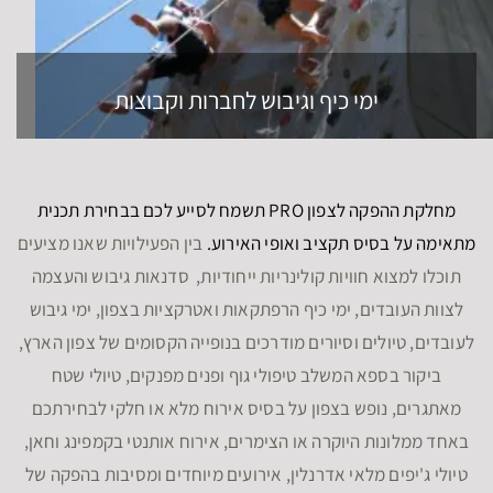
ימי כיף וגיבוש לחברות וקבוצות
מחלקת ההפקה לצפון PRO תשמח לסייע לכם בבחירת תכנית
מתאימה על בסיס תקציב ואופי האירוע.
בין הפעילויות שאנו מציעים
תוכלו למצוא חוויות קולינריות ייחודיות, סדנאות גיבוש והעצמה
לצוות העובדים, ימי כיף הרפתקאות ואטרקציות בצפון, ימי גיבוש
לעובדים, טיולים וסיורים מודרכים בנופייה הקסומים של צפון הארץ,
ביקור בספא המשלב טיפולי גוף ופנים מפנקים, טיולי שטח
מאתגרים, נופש בצפון על בסיס אירוח מלא או חלקי לבחירתכם
באחד ממלונות היוקרה או הצימרים, אירוח אותנטי בקמפינג וחאן,
טיולי ג'יפים מלאי אדרנלין, אירועים מיוחדים ומסיבות בהפקה של