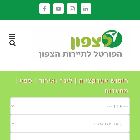
לג
Facebook
YouTube
Instagram
LinkedIn
תוכן
חיפוש אטרקציות | לינה ואירוח | ספא |
מסעדות