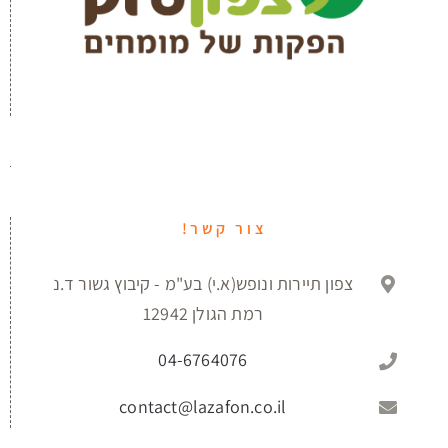
צור קשר!
צפון תיירות ונופש(א.י) בע"מ - קיבוץ גשור ד.נ
רמת הגולן 12942
04-6764076
contact@lazafon.co.il