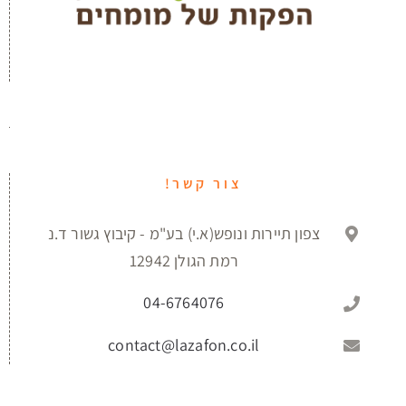
צור קשר!
צפון תיירות ונופש(א.י) בע"מ - קיבוץ גשור ד.נ
רמת הגולן 12942
04-6764076
contact@lazafon.co.il