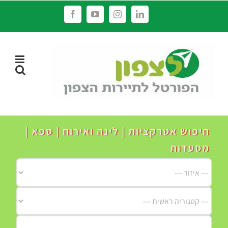
לג
Facebook
YouTube
Instagram
LinkedIn
תוכן
חיפוש אטרקציות | לינה ואירוח | ספא |
מסעדות