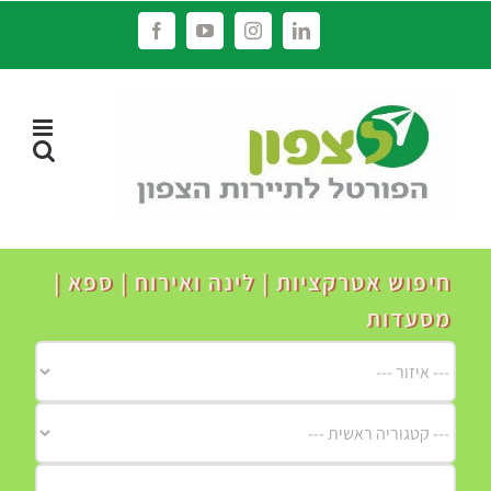
לג
Facebook
YouTube
Instagram
LinkedIn
תוכן
חיפוש אטרקציות | לינה ואירוח | ספא |
מסעדות