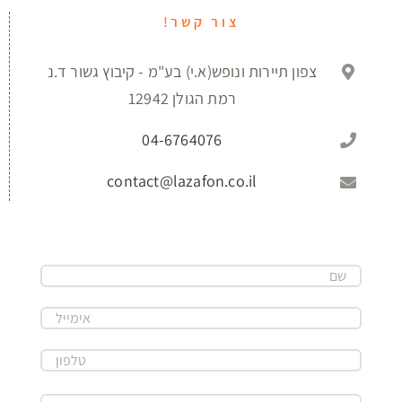
צור קשר!
צפון תיירות ונופש(א.י) בע"מ - קיבוץ גשור ד.נ
רמת הגולן 12942
04-6764076
contact@lazafon.co.il