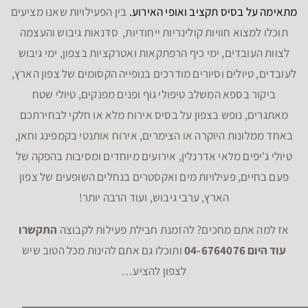
מתאימה על בסיס תקציב ואופי האירוע.
בין הפעילויות שאנו מציעים
תוכלו למצוא חוויות קולינריות ייחודיות, סדנאות גיבוש והעצמה
לצוות העובדים, ימי כיף הרפתקאות ואטרקציות בצפון, ימי גיבוש
לעובדים, טיולים וסיורים מודרכים בנופייה הקסומים של צפון הארץ,
ביקור בספא המשלב טיפולי גוף ופנים מפנקים, טיולי שטח
מאתגרים, נופש בצפון על בסיס אירוח מלא או חלקי לבחירתכם
באחד ממלונות היוקרה או הצימרים, אירוח אותנטי בקמפינג וחאן,
טיולי ג'יפים מלאי אדרנלין, אירועים מיוחדים ומסיבות בהפקה של
פעם בחיים, פעילויות מים ואקסטרים בנחלים השופעים של צפון
הארץ, ערבי גיבוש, ועוד הרבה יותר!
אז למה אתם מחכים? להזמנת חבילת פעילות לקבוצה
התקשרו
עוד היום 04-6764076
ותוכלו גם אתם להינות מכל הטוב שיש
לצפון להציע…