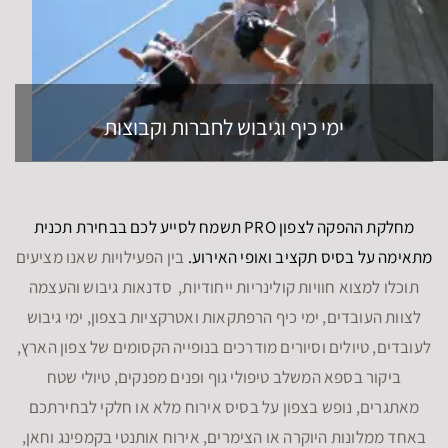
ימי כיף וגיבוש לחברות וקבוצות
מחלקת ההפקה לצפון PRO תשמח לסייע לכם בבחירת תכנית
מתאימה על בסיס תקציב ואופי האירוע.
בין הפעילויות שאנו מציעים
תוכלו למצוא חוויות קולינריות ייחודיות, סדנאות גיבוש והעצמה
לצוות העובדים, ימי כיף הרפתקאות ואטרקציות בצפון, ימי גיבוש
לעובדים, טיולים וסיורים מודרכים בנופייה הקסומים של צפון הארץ,
ביקור בספא המשלב טיפולי גוף ופנים מפנקים, טיולי שטח
מאתגרים, נופש בצפון על בסיס אירוח מלא או חלקי לבחירתכם
באחד ממלונות היוקרה או הצימרים, אירוח אותנטי בקמפינג וחאן,