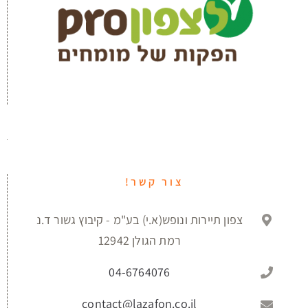
צור קשר!
צפון תיירות ונופש(א.י) בע"מ - קיבוץ גשור ד.נ
רמת הגולן 12942
04-6764076
contact@lazafon.co.il