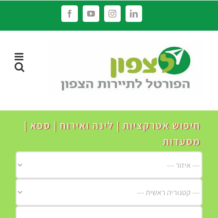
לג
Facebook
YouTube
Instagram
LinkedIn
תוכן
חיפוש אטרקציות | לינה ואירוח | ספא |
מסעדות