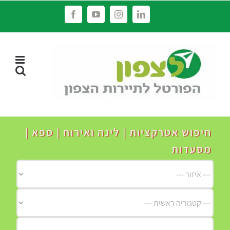
לג
Facebook
YouTube
Instagram
LinkedIn
תוכן
חיפוש אטרקציות | לינה ואירוח | ספא |
מסעדות