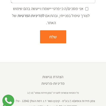
אני מסכים/ה כי פרטי יישמרו וייעשה בהם שימוש
לצורך טיפול בפנייתי, ובהתאם
למדיניות הפרטיות
של
האתר.
הצהרת נגישות
מדיניות-פרטיות
כל הזכויות שמורות לחברת "צפון תיירות ונופש" (א.י) ב
צפון תיירות ונופש(א.י) בע"מ - קיבוץ גשור ד.נ רמת הגולן 12942 - טל:
04-