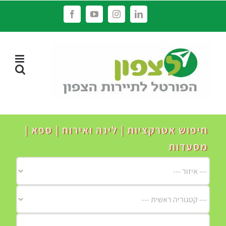
לג
Facebook
YouTube
Instagram
LinkedIn
תוכן
חיפוש אטרקציות | לינה ואירוח | ספא |
מסעדות