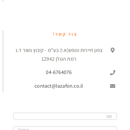
צור קשר!
צפון תיירות ונופש(א.י) בע"מ - קיבוץ גשור ד.נ
רמת הגולן 12942
04-6764076
contact@lazafon.co.il