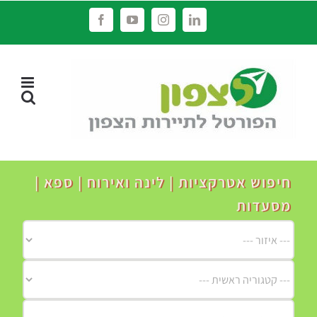
לג
Facebook
YouTube
Instagram
LinkedIn
תוכן
חיפוש אטרקציות | לינה ואירוח | ספא |
מסעדות