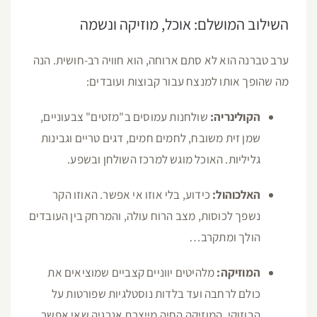
השילוב המושלם: אוכל, מוזיקה ונשמה
ערב טברנה הוא לא סתם ארוחה, הוא חוויה רב-חושית. הנה
מה שהופך אותו למנצח עבור קבוצות ועובדים:
הקולינריה:
שולחנות עמוסים ב"מזטים" צבעוניים,
שמן זית משובח, לחמים חמים, דגים טריים וגבינות
גליליות. האוכל מוגש למרכז השולחן ובשפע.
האלכוהול:
כידוע, בלי אוזו אי אפשר. האוזו הקר
נשפך לכוסות, מצב הרוח עולה, והמרחק בין העובדים
הולך ומתקרב…
המוזיקה:
מלהיטים יווניים קצביים שמוציאים את
כולם לרחבה ועד בלדות נוסטלגיות שפורטות על
הבוזוקי. המוזיקה החיה מייצרת אנרגיה שאי אפשר