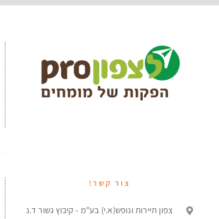
צור קשר!
צפון תיירות ונופש(א.י) בע"מ - קיבוץ גשור ד.נ