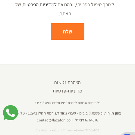
לצורך טיפול בפנייתי, ובהתאם
למדיניות הפרטיות
של
האתר.
הצהרת נגישות
מדיניות-פרטיות
כל הזכויות שמורות לחברת "צפון תיירות ונופש" (א.י) ב
צפון תיירות ונופש(א.י) בע"מ - קיבוץ גשור ד.נ רמת הגולן 12942 - טל:
04-
6764076
דוא"ל:
contact@lazafon.co.il
Created by
Yehuda Tiram - AtarimTR DO 4/22