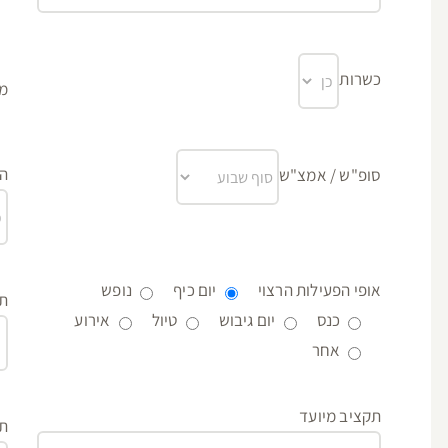
כשרות
מע
הא
סופ"ש / אמצ"ש
אופי הפעילות הרצוי
יום כיף
נופש
תא
כנס
יום גיבוש
טיול
אירוע
אחר
תקציב מיועד
תי