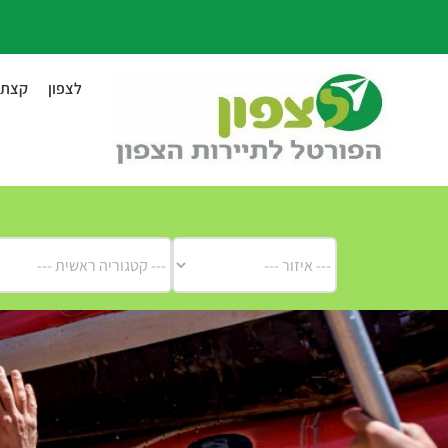
לג
תוכן
לצפון
קצת ע