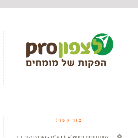
צור קשר!
צפון תיירות ונופש(א.י) בע"מ - קיבוץ גשור ד.נ