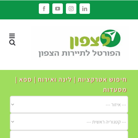
לג
Facebook
YouTube
Instagram
LinkedIn
תוכן
חיפוש אטרקציות | לינה ואירוח | ספא |
מסעדות