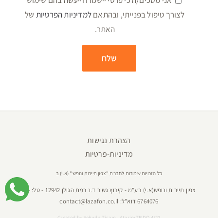
לצורך טיפול בפנייתי, ובהתאם
למדיניות הפרטיות
של
האתר.
הצהרת נגישות
מדיניות-פרטיות
כל הזכויות שמורות לחברת "צפון תיירות ונופש" (א.י) ב
צפון תיירות ונופש(א.י) בע"מ - קיבוץ גשור ד.נ רמת הגולן 12942 - טל:
04-
6764076
דוא"ל:
contact@lazafon.co.il
Created by
Yehuda Tiram - AtarimTR DO 4/22