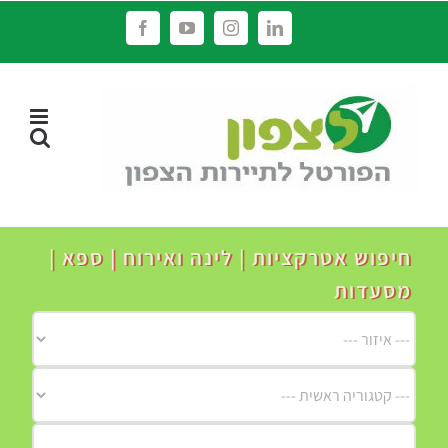
לג
Facebook
YouTube
Instagram
LinkedIn
תוכן
חיפוש אטרקציות | לינה ואירוח | ספא |
מסעדות