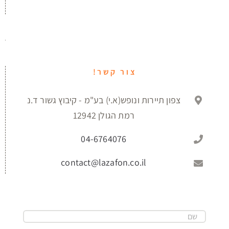
צור קשר!
צפון תיירות ונופש(א.י) בע"מ - קיבוץ גשור ד.נ
רמת הגולן 12942
04-6764076
contact@lazafon.co.il