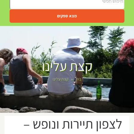
מצא ספקים
קצת עלינו
בית
קצת עלינו
לצפון תיירות ונופש –