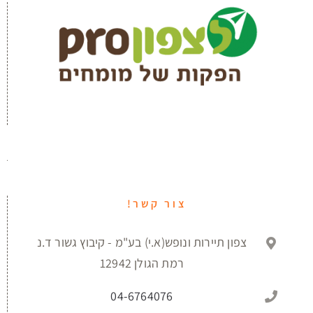
צור קשר!
צפון תיירות ונופש(א.י) בע"מ - קיבוץ גשור ד.נ
רמת הגולן 12942
04-6764076