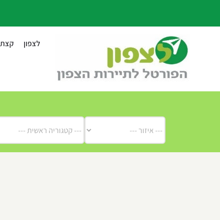
לג
תוכן
לצפון
קצת ע