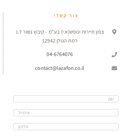
צור קשר!
צפון תיירות ונופש(א.י) בע"מ - קיבוץ גשור ד.נ
רמת הגולן 12942
04-6764076
contact@lazafon.co.il