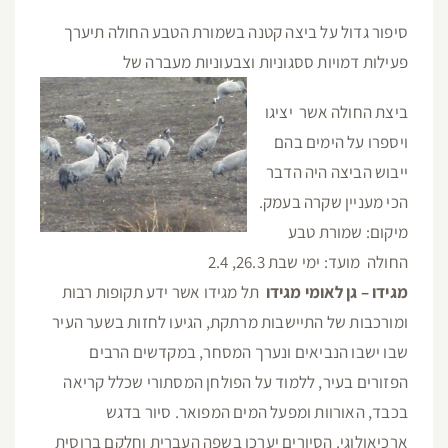
סיפור גדול על ביצה קטנה בשמורת הטבע החולה תיערך
פעילות דמויות ססגוניות וצבעוניות מעברה של
ביצת החולה אשר יציגו
ויספרו על הימים בהם
ייבוש הביצה היה הדבר
הכי מעניין שקרה בעמק.
מיקום: שמורת טבע
החולה מועד: ימי שבת 26.3, 2.4
מגידו – גן לאומי מגידו
תל מגידו אשר ידע תקופות רבות
ומורכבות של התיישבות מרתקת, הגיעו לחזות בשער העיר
שבו ישבו הנביאים ונערך המסחר, במקדשים הרבים
הפזורים בעיר, ללמוד על הפולחן המסתורי שכלל קריאה
בכבד, האורוות ומפעל המים המפואר. סיור בדגש
ארכיאולוגי. הסיורים יערכו בשפה העברית וחלקם ברוסית