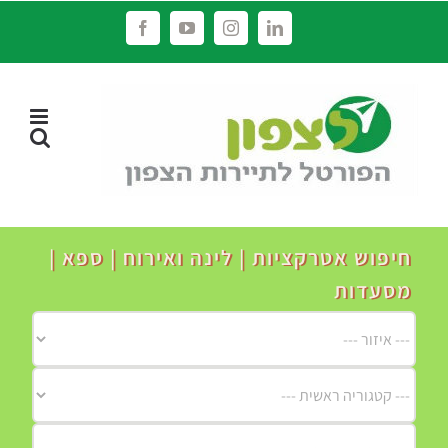
לג
Facebook
YouTube
Instagram
LinkedIn
תוכן
חיפוש אטרקציות | לינה ואירוח | ספא |
מסעדות