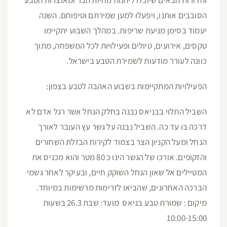
והדורות הבאים שיוכלו ליהנות מחיות הבר ומאוצרות הטבע
הסובבים אותנו, ויפעלו למען שמירתם וטיפוחם. השנה
יעמוד בסימן מניעת שריפות. במהלך השבוע יתקיימו
טקסים, אירועים, טיולים ופעילויות לכל המשפחה, מתוך
כוונה לעורר מודעות לשמירת הטבע בישראל.
הפעילויות המתקיימות בשבוע האהבה לטבע בצפון:
השביל התלוי בבניאס נבנה בחלק הנחל אשר רגל אדם לא
דרכה בו עד כה. השביל נבנה על גשר עץ העובר לאורך
הנחל ומעל הקניון הצר בצמוד לקירות הבזלת השחורים
והזקופים. אורכו של הגשר הינו כ 80 מטר והוא מכניס את
המטיילים אל שאון הנחל השוקק חיים, ובעיקר לאחר גשמי
הברכה האחרונים, שהביאו לזרימות מרשימות במיוחד.
מיקום : שמורת טבע בניאס מועד: שבת 26.3 בשעות
10:00-15:00