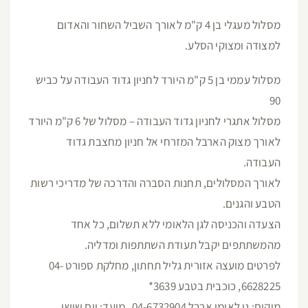
מסלול מעגלי בן 4 ק"מ לאורך השביל השחור והאדום
למצודה ומצוקי הסלע.
מסלול עממי בן 5 ק"מ היורד לחניון גדוד העבודה על כביש
90
מסלול אתגרי לחניון גדוד העבודה – מסלול של 6 ק"מ היורד
לאורך מצוק הארבל המזרחי אל חניון מחצבת גדוד
העבודה.
לאורך המסלולים, תחנות הסברה והדרכה של מדריכי רשות
הטבע והגנים.
הצעדה והכניסה לגן הלאומי ללא תשלום, כל אחד
מהמשתתפים יקבל תעודת השתתפות ומדליה.
לפרטים מועצה אזורית גליל תחתון, מחלקת ספורט 04-
6628225, כוכבית בטבע 3639*
מיקום: גן לאומי ארבל 04-6732904 מועד: יום שישי