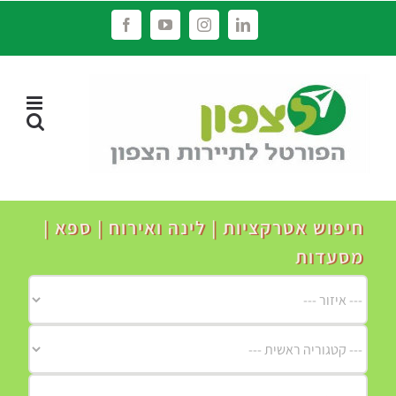
לג
Facebook
YouTube
Instagram
LinkedIn
תוכן
חיפוש אטרקציות | לינה ואירוח | ספא |
מסעדות