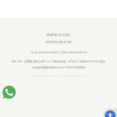
הצהרת נגישות
מדיניות-פרטיות
כל הזכויות שמורות לחברת "צפון תיירות ונופש" (א.י) ב
צפון תיירות ונופש(א.י) בע"מ - קיבוץ גשור ד.נ רמת הגולן 12942 - טל:
04-
6764076
דוא"ל:
contact@lazafon.co.il
Created by
Yehuda Tiram - AtarimTR DO 4/22
פתח סרגל נגישות