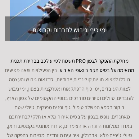
ימי כיף וגיבוש לחברות וקבוצות
מחלקת ההפקה לצפון PRO תשמח לסייע לכם בבחירת תכנית
מתאימה על בסיס תקציב ואופי האירוע.
בין הפעילויות שאנו מציעים
תוכלו למצוא חוויות קולינריות ייחודיות, סדנאות גיבוש והעצמה
לצוות העובדים, ימי כיף הרפתקאות ואטרקציות בצפון, ימי גיבוש
לעובדים, טיולים וסיורים מודרכים בנופייה הקסומים של צפון הארץ,
ביקור בספא המשלב טיפולי גוף ופנים מפנקים, טיולי שטח
מאתגרים, נופש בצפון על בסיס אירוח מלא או חלקי לבחירתכם
באחד ממלונות היוקרה או הצימרים, אירוח אותנטי בקמפינג וחאן,
טיולי ג'יפים מלאי אדרנלין, אירועים מיוחדים ומסיבות בהפקה של