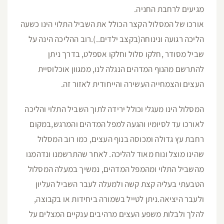
מגיעים לרחבת החניה.
אורכו של המסלול הקצר הכולל את השביל התלוי הינו כשעה
הליכה רגועה ונינוחה(בקצב ילדים..).רוב ההליכה הינה על
שביל מסודר ,חלקו סלול וחלקו אספלט, בדרך ניתן
להתרשם מהנוף המדהים הנגלה לנו, ממגוון אוכלוסיית
העצים והצמחייה העשירה והייחודית לאזור זה.
המסלול הינו מעגלי וכולל ירידה לתוך השביל התלוי והליכה
לאורכו עד לסיומיו והגעה למפל המדהים והמרגש,במקום
רחבת עץ גדולה ומכוסה בנוף העצים, כמו רוב המסלול
שהינו מוצל ונוח מאוד להליכה. לאחר שהתרשמנו ונדהמנו
מהשביל התלוי ומהמפל המדהים, נמשיך במעלה המסלול
הטבעתי בעליה קצת קשה ולמעלה לעבר השביל העליון
ולעבר היציאה.ניתן לטייל בשמורה ביחידות או בקבוצה,
להלך ולבלות משפע העצים מרהיבים ענקיים המצלים על