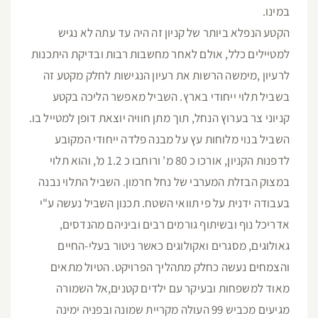
במינו.
הקטע הנפלא ביותר של קניון זה היה עד עתה לא נגיש
למטיילים כלל, אולם לאחר מחשבות רבות ובדיקת היתכנות
לרעיון ,מימשה הרשות את רעיון הנגישות לחלק מקטע זה
בשביל תלוי ייחודי בארץ. השביל מאפשר הליכה בקטע
קניוני צר בערוץ הנחל, תוך מתן חוויה יוצאת דופן למטייל בו.
השביל בנוי מלוחות עץ על מבנה פלדה ייחודי המקובע
לדפנות הקניון, אורכו כ 80 מ' ורוחבו כ 1.2 מ', והוא תלוי
במצוק הבזלת המערבי של נחל חרמון. השביל התלוי נבנה
בעבודה ידנית על פי תוואי השטח. תכנון השביל נעשה ע"י
אדריכל נוף ובשיתוף גורמים רבים וביניהם מהנדסים,
גאולוגים, מסגרים ואקולוגים כאשר ניטור בעלי-החיים
והצמחים נעשה כחלק מתהליך הפרויקט. הטיול מתאים
מאוד למשפחות ובעיקר עם ילדים קטנים,אל השמורה
מגיעים מכביש 99 העולה מקריית שמונה ובפניה ימינה