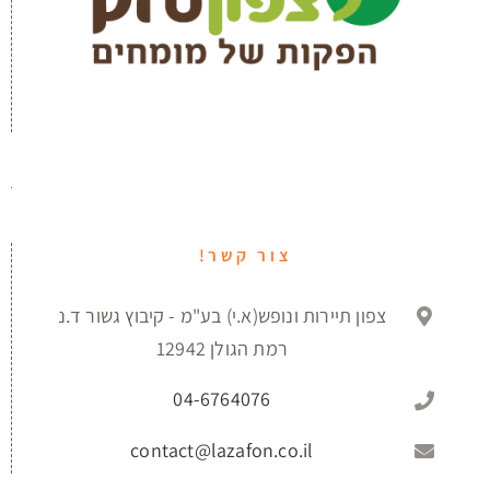
צור קשר!
צפון תיירות ונופש(א.י) בע"מ - קיבוץ גשור ד.נ
רמת הגולן 12942
04-6764076
contact@lazafon.co.il