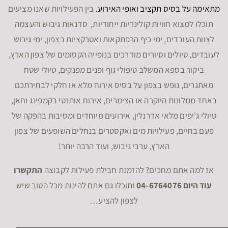
מתאימה על בסיס תקציב ואופי האירוע.
בין הפעילויות שאנו מציעים
תוכלו למצוא חוויות קולינריות ייחודיות, סדנאות גיבוש והעצמה
לצוות העובדים, ימי כיף הרפתקאות ואטרקציות בצפון, ימי גיבוש
לעובדים, טיולים וסיורים מודרכים בנופייה הקסומים של צפון הארץ,
ביקור בספא המשלב טיפולי גוף ופנים מפנקים, טיולי שטח
מאתגרים, נופש בצפון על בסיס אירוח מלא או חלקי לבחירתכם
באחד ממלונות היוקרה או הצימרים, אירוח אותנטי בקמפינג וחאן,
טיולי ג'יפים מלאי אדרנלין, אירועים מיוחדים ומסיבות בהפקה של
פעם בחיים, פעילויות מים ואקסטרים בנחלים השופעים של צפון
הארץ, ערבי גיבוש, ועוד הרבה יותר!
אז למה אתם מחכים? להזמנת חבילת פעילות לקבוצה
התקשרו
עוד היום 04-6764076
ותוכלו גם אתם להינות מכל הטוב שיש
לצפון להציע…