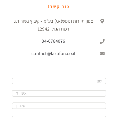
צור קשר!
צפון תיירות ונופש(א.י) בע"מ - קיבוץ גשור ד.נ
רמת הגולן 12942
04-6764076
contact@lazafon.co.il