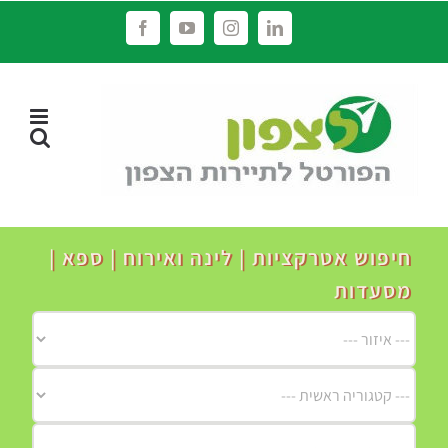
לג
Facebook
YouTube
Instagram
LinkedIn
תוכן
חיפוש אטרקציות | לינה ואירוח | ספא |
מסעדות