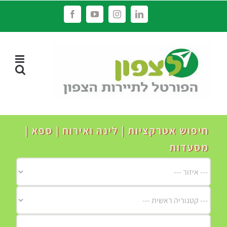
לג
Facebook
YouTube
Instagram
LinkedIn
תוכן
חיפוש אטרקציות | לינה ואירוח | ספא |
מסעדות