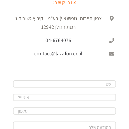
צור קשר!
צפון תיירות ונופש(א.י) בע"מ - קיבוץ גשור ד.נ
רמת הגולן 12942
04-6764076
contact@lazafon.co.il