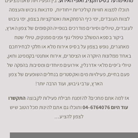
מתאימה על בסיס תקציב ואופי האירוע.
בין הפעילויות שאנו מציעים
תוכלו למצוא חוויות קולינריות ייחודיות, סדנאות גיבוש והעצמה
לצוות העובדים, ימי כיף הרפתקאות ואטרקציות בצפון, ימי גיבוש
לעובדים, טיולים וסיורים מודרכים בנופייה הקסומים של צפון הארץ,
ביקור בספא המשלב טיפולי גוף ופנים מפנקים, טיולי שטח
מאתגרים, נופש בצפון על בסיס אירוח מלא או חלקי לבחירתכם
באחד ממלונות היוקרה או הצימרים, אירוח אותנטי בקמפינג וחאן,
טיולי ג'יפים מלאי אדרנלין, אירועים מיוחדים ומסיבות בהפקה של
פעם בחיים, פעילויות מים ואקסטרים בנחלים השופעים של צפון
הארץ, ערבי גיבוש, ועוד הרבה יותר!
אז למה אתם מחכים? להזמנת חבילת פעילות לקבוצה
התקשרו
עוד היום 04-6764076
ותוכלו גם אתם להינות מכל הטוב שיש
לצפון להציע…