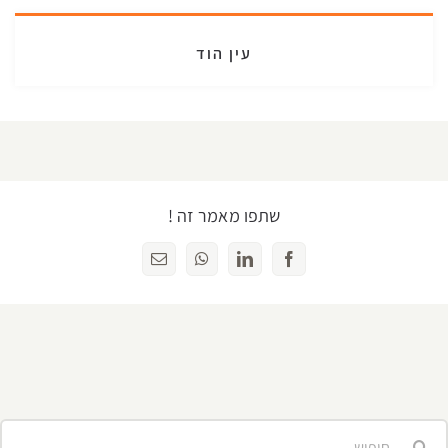
עין הוד
שתפו מאמר זה !
Facebook
LinkedIn
WhatsApp
כתובת
דואר
אלקטרוני
יפוש...