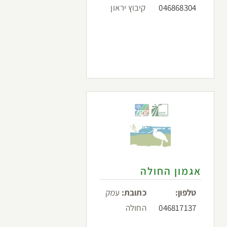
046868304
קיבוץ יראון
אגמון החולה
טלפון:
כתובת:
עמק
046817137
החולה