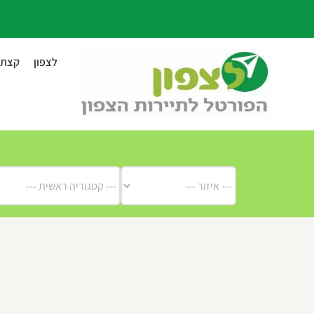
לג
תוכן
לצפון
קצת ע