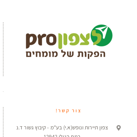
צור קשר!
צפון תיירות ונופש(א.י) בע"מ - קיבוץ גשור ד.נ
רמת הגולן 12942