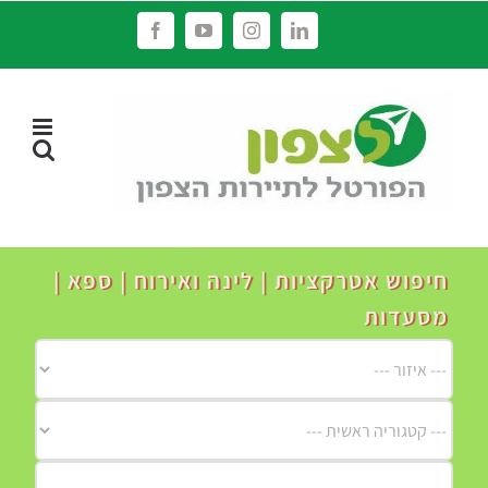
לג
Facebook
YouTube
Instagram
LinkedIn
תוכן
חיפוש אטרקציות | לינה ואירוח | ספא |
מסעדות