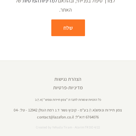
לצורך טיפול בפנייתי, ובהתאם
למדיניות הפרטיות
של
האתר.
הצהרת נגישות
מדיניות-פרטיות
כל הזכויות שמורות לחברת "צפון תיירות ונופש" (א.י) ב
צפון תיירות ונופש(א.י) בע"מ - קיבוץ גשור ד.נ רמת הגולן 12942 - טל:
04-
6764076
דוא"ל:
contact@lazafon.co.il
Created by
Yehuda Tiram - AtarimTR DO 4/22