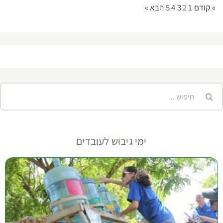
» קודם
1
2
3
4
5
הבא »
יפוש...
ימי גיבוש לעובדים