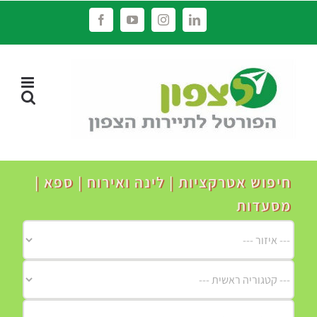
לג
Facebook
YouTube
Instagram
LinkedIn
תוכן
חיפוש אטרקציות | לינה ואירוח | ספא |
מסעדות