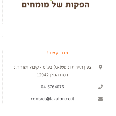
צור קשר!
צפון תיירות ונופש(א.י) בע"מ - קיבוץ גשור ד.נ
רמת הגולן 12942
04-6764076
contact@lazafon.co.il