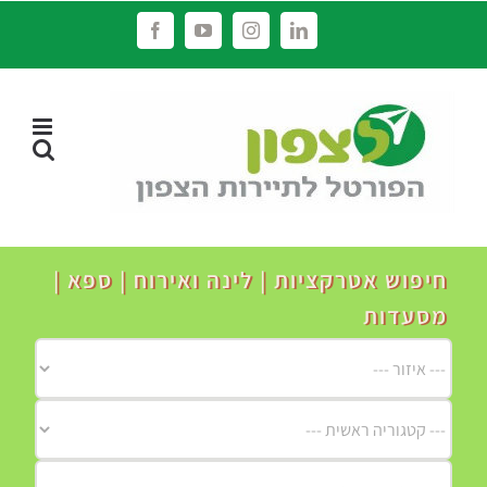
לג
Facebook
YouTube
Instagram
LinkedIn
תוכן
חיפוש אטרקציות | לינה ואירוח | ספא |
מסעדות