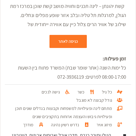
קשת יהונתן – לינה תכנים וחוויה מושב קשת שוכן במרכז רמת
הגולן, למרגלות תל טליה ובלב אזור שופע מפלים ונחלים.
שילוב של אוויר הרים צלול כיין עם אווירה ייחודית של
כניסה לאתר
זמן פעילות:
כל ימות השנה (אתר שומר שבת) המשרד פתוח בין השעות
08:00-17:00 לפרטים: 072-3936119
כל גיל
כשר
גישה לנכים
גודל קבוצה לא מוגבל
מתחם לינה ופעילויות למשפחות וקבוצות בגדלים שונים תוכן
ופעילויות גיבוש והעצמה ארוחות בתקציבים שונים
מיזוג אויר
נדרש רשיון נהיגה
מודרך
הגולן וסובב כנרת, חדרי אוכל וארוחות ארוזות, קייטרינג