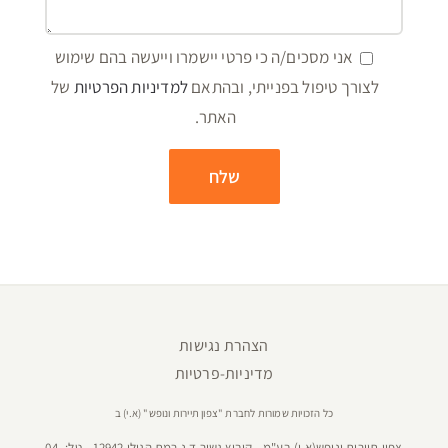
אני מסכים/ה כי פרטי יישמרו וייעשה בהם שימוש
לצורך טיפול בפנייתי, ובהתאם
למדיניות הפרטיות
של
האתר.
הצהרת נגישות
מדיניות-פרטיות
כל הזכויות שמורות לחברת "צפון תיירות ונופש" (א.י) ב
צפון תיירות ונופש(א.י) בע"מ - קיבוץ גשור ד.נ רמת הגולן 12942 - טל:
04-