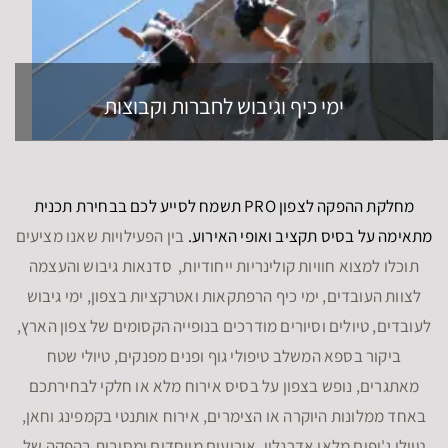
ימי כיף וגיבוש לחברות וקבוצות
מחלקת ההפקה לצפון PRO תשמח לסייע לכם בבחירת תכנית
מתאימה על בסיס תקציב ואופי האירוע.
בין הפעילויות שאנו מציעים
תוכלו למצוא חוויות קולינריות ייחודיות, סדנאות גיבוש והעצמה
לצוות העובדים, ימי כיף הרפתקאות ואטרקציות בצפון, ימי גיבוש
לעובדים, טיולים וסיורים מודרכים בנופייה הקסומים של צפון הארץ,
ביקור בספא המשלב טיפולי גוף ופנים מפנקים, טיולי שטח
מאתגרים, נופש בצפון על בסיס אירוח מלא או חלקי לבחירתכם
באחד ממלונות היוקרה או הצימרים, אירוח אותנטי בקמפינג וחאן,
טיולי ג'יפים מלאי אדרנלין, אירועים מיוחדים ומסיבות בהפקה של