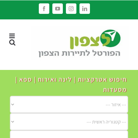
לג
Facebook
YouTube
Instagram
LinkedIn
תוכן
חיפוש אטרקציות | לינה ואירוח | ספא |
מסעדות