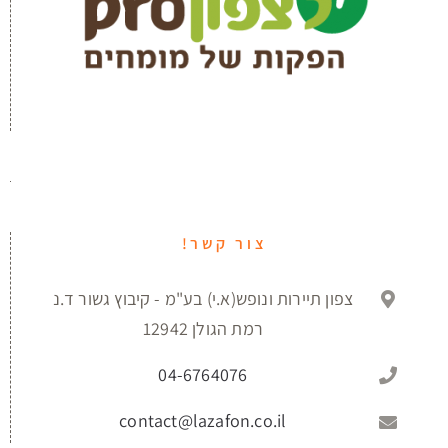
צור קשר!
צפון תיירות ונופש(א.י) בע"מ - קיבוץ גשור ד.נ
רמת הגולן 12942
04-6764076
contact@lazafon.co.il