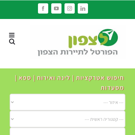
לג
Facebook
YouTube
Instagram
LinkedIn
תוכן
חיפוש אטרקציות | לינה ואירוח | ספא |
מסעדות