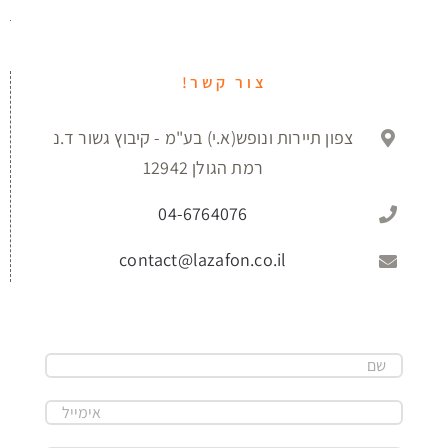
צור קשר!
צפון תיירות ונופש(א.י) בע"מ - קיבוץ גשור ד.נ
רמת הגולן 12942
04-6764076
contact@lazafon.co.il