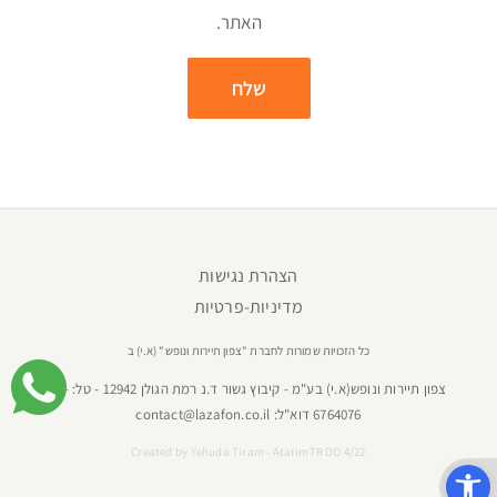
האתר.
הצהרת נגישות
מדיניות-פרטיות
כל הזכויות שמורות לחברת "צפון תיירות ונופש" (א.י) ב
צפון תיירות ונופש(א.י) בע"מ - קיבוץ גשור ד.נ רמת הגולן 12942 - טל:
04-
6764076
דוא"ל:
contact@lazafon.co.il
Created by
Yehuda Tiram - AtarimTR DO 4/22
פתח סרגל נגישות