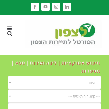
לג
Facebook
YouTube
Instagram
LinkedIn
תוכן
חיפוש אטרקציות | לינה ואירוח | ספא |
מסעדות