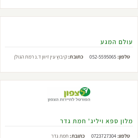
עולם המגע
טלפון:
052-5595065
כתובת:
קיבוץ עין זיוון ד.נ רמת הגולן
מלון ספא ויליג' חמת גדר
טלפון:
0723727304
כתובת:
חמת גדר