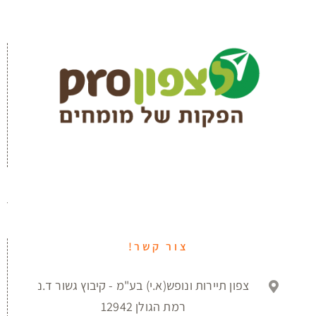
צור קשר!
צפון תיירות ונופש(א.י) בע"מ - קיבוץ גשור ד.נ
רמת הגולן 12942