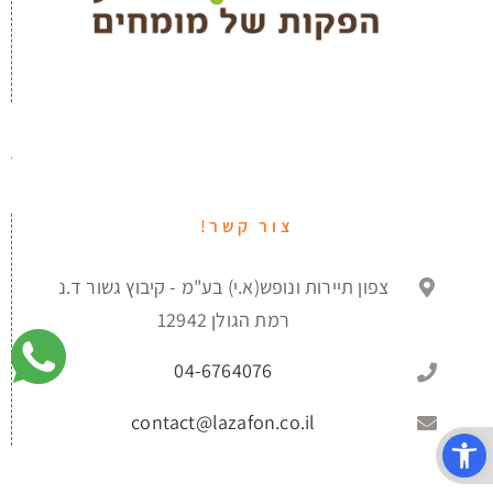
צור קשר!
צפון תיירות ונופש(א.י) בע"מ - קיבוץ גשור ד.נ
רמת הגולן 12942
04-6764076
contact@lazafon.co.il
פתח סרגל נגישות