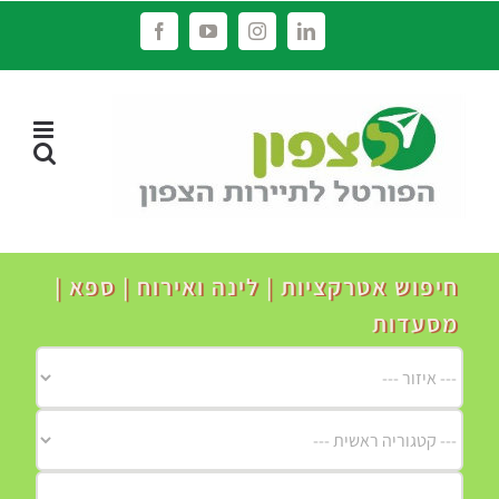
לג
Facebook
YouTube
Instagram
LinkedIn
תוכן
חיפוש אטרקציות | לינה ואירוח | ספא |
מסעדות