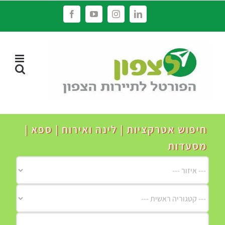
לג
Facebook
YouTube
Instagram
LinkedIn
תוכן
חיפוש אטרקציות | לינה ואירוח | ספא |
מסעדות