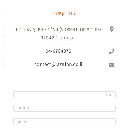
צור קשר!
צפון תיירות ונופש(א.י) בע"מ - קיבוץ גשור ד.נ
רמת הגולן 12942
04-6764076
contact@lazafon.co.il