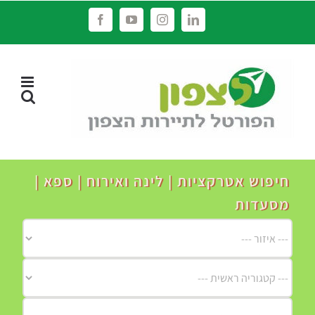
לג
Facebook
YouTube
Instagram
LinkedIn
תוכן
חיפוש אטרקציות | לינה ואירוח | ספא |
מסעדות