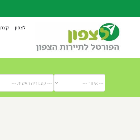
לג
תוכן
לצפון
קצת ע