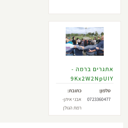
אתגרים ברמה -
9Kx2W2NpUIY
טלפון:
כתובת:
0723360477
אבני איתן-
רמת הגולן