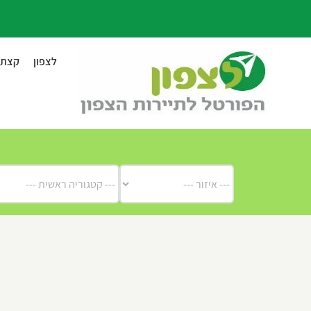
לג
תוכן
לצפון
קצת ע