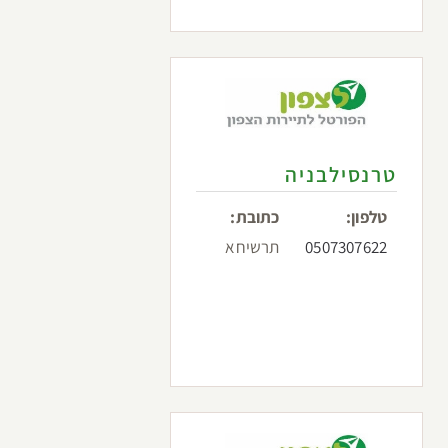
טרנסילבניה
טלפון:
כתובת:
0507307622
תרשיחא