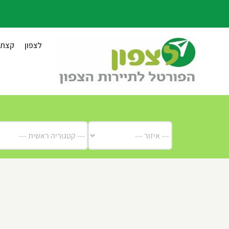
לג
תוכן
לצפון
קצת ע