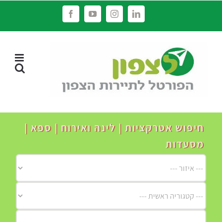
לג
Facebook
YouTube
Instagram
LinkedIn
תוכן
חיפוש אטרקציות | לינה ואירוח | ספא |
מסעדות