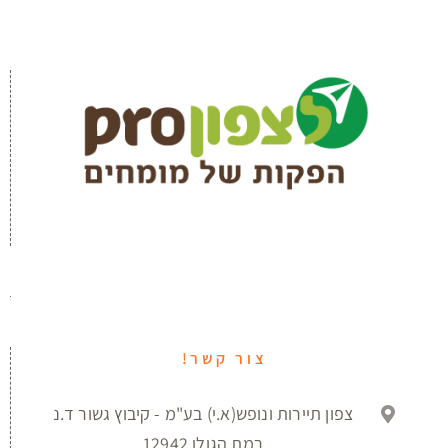
צור קשר!
צפון תיירות ונופש(א.י) בע"מ - קיבוץ גשור ד.נ
רמת הגולן 12942