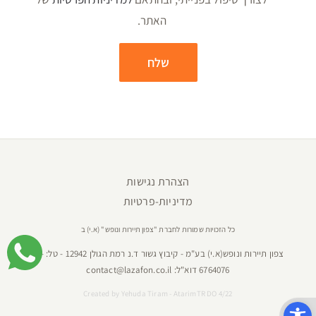
האתר.
הצהרת נגישות
מדיניות-פרטיות
כל הזכויות שמורות לחברת "צפון תיירות ונופש" (א.י) ב
צפון תיירות ונופש(א.י) בע"מ - קיבוץ גשור ד.נ רמת הגולן 12942 - טל:
04-
6764076
דוא"ל:
contact@lazafon.co.il
Created by
Yehuda Tiram - AtarimTR DO 4/22
פתח סרגל נגישות