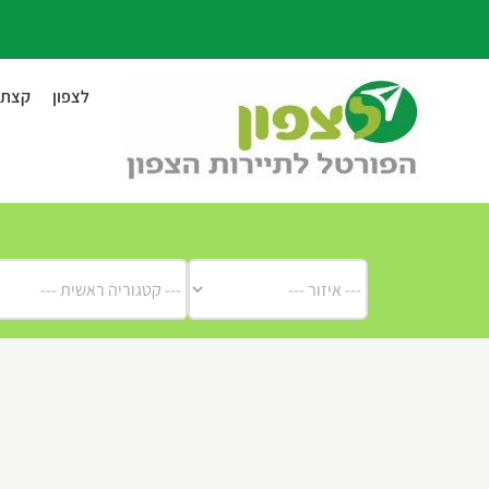
לג
תוכן
לצפון
קצת ע