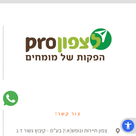
צור קשר!
פתח סרגל נגישות
צפון תיירות ונופש(א.י) בע"מ - קיבוץ גשור ד.נ