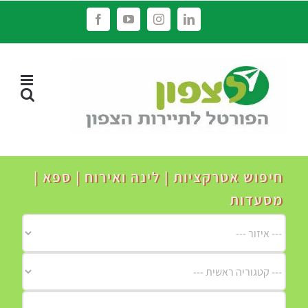
לג
Facebook
YouTube
Instagram
LinkedIn
תוכן
חיפוש אטרקציות | לינה ואירוח | ספא |
מסעדות