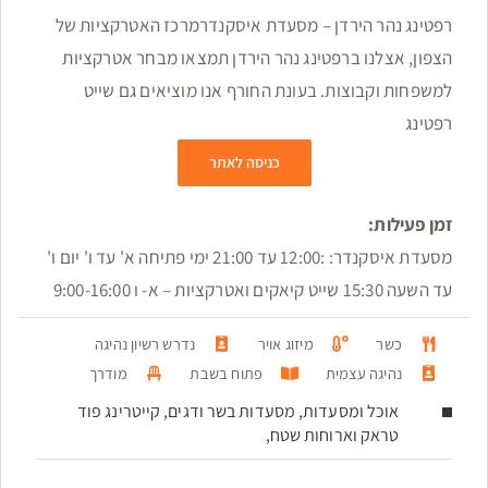
רפטינג נהר הירדן – מסעדת איסקנדר ​מרכז האטרקציות של
הצפון, אצלנו ברפטינג נהר הירדן תמצאו מבחר אטרקציות
למשפחות וקבוצות. בעונת החורף אנו מוציאים גם שייט
רפטינג
כניסה לאתר
זמן פעילות:
מסעדת איסקנדר: :12:00 עד 21:00 ימי פתיחה א' עד ו' יום ו'
עד השעה 15:30 שייט קיאקים ואטרקציות – א- ו 9:00-16:00
כשר
מיזוג אויר
נדרש רשיון נהיגה
נהיגה עצמית
פתוח בשבת
מודרך
אוכל ומסעדות, מסעדות בשר ודגים, קייטרינג פוד
טראק וארוחות שטח,